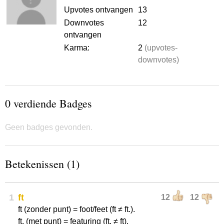
Upvotes ontvangen
13
Downvotes
12
ontvangen
Karma:
2
(upvotes-
downvotes)
0 verdiende Badges
Geen badges gevonden.
Betekenissen (1)
1
ft
12
12
ft (zonder punt) = foot/feet (ft ≠ ft.).
ft. (met punt) = featuring (ft. ≠ ft).