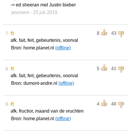
-> ed sheeran met Justin bieber
anoniem
- 25 juli 2019
7
ft
8
43
afk. fait, feit, gebeurtenis, voorval
Bron: home.planet.nl
(offline)
8
ft
5
41
afk. fait, feit, gebeurtenis, voorval
Bron: dumont-andre.nl
(offline)
9
ft
4
40
afk. fructior, maand van de vruchten
Bron: home.planet.nl
(offline)