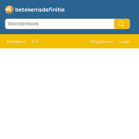
Members
A-Z
Registreren
Login