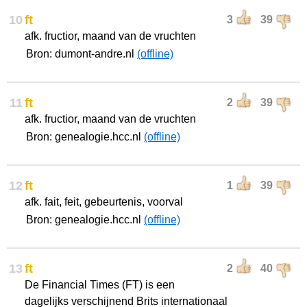
10
ft
3
39
afk. fructior, maand van de vruchten
Bron: dumont-andre.nl
(offline)
11
ft
2
39
afk. fructior, maand van de vruchten
Bron: genealogie.hcc.nl
(offline)
12
ft
1
39
afk. fait, feit, gebeurtenis, voorval
Bron: genealogie.hcc.nl
(offline)
13
ft
2
40
De Financial Times (FT) is een
dagelijks verschijnend Brits internationaal