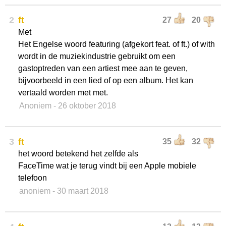
2
ft
27
20
Met
Het Engelse woord featuring (afgekort feat. of ft.) of with
wordt in de muziekindustrie gebruikt om een
gastoptreden van een artiest mee aan te geven,
bijvoorbeeld in een lied of op een album. Het kan
vertaald worden met met.
Anoniem
- 26 oktober 2018
3
ft
35
32
het woord betekend het zelfde als
FaceTime wat je terug vindt bij een Apple mobiele
telefoon
anoniem
- 30 maart 2018