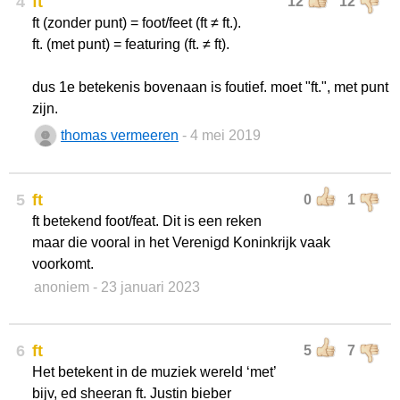
4
ft
12
12
ft (zonder punt) = foot/feet (ft ≠ ft.).
ft. (met punt) = featuring (ft. ≠ ft).
dus 1e betekenis bovenaan is foutief. moet "ft.", met punt
zijn.
thomas vermeeren
- 4 mei 2019
5
ft
0
1
ft betekend foot/feat. Dit is een reken
maar die vooral in het Verenigd Koninkrijk vaak
voorkomt.
anoniem
- 23 januari 2023
6
ft
5
7
Het betekent in de muziek wereld ‘met’
bijv, ed sheeran ft. Justin bieber