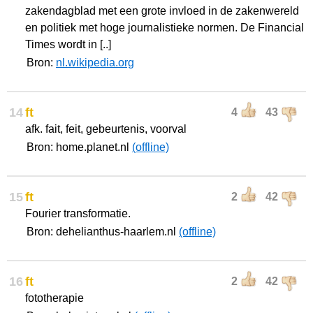
zakendagblad met een grote invloed in de zakenwereld
en politiek met hoge journalistieke normen. De Financial
Times wordt in [..]
Bron:
nl.wikipedia.org
14
ft
4
43
afk. fait, feit, gebeurtenis, voorval
Bron: home.planet.nl
(offline)
15
ft
2
42
Fourier transformatie.
Bron: dehelianthus-haarlem.nl
(offline)
16
ft
2
42
fototherapie