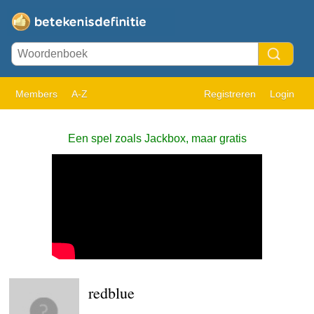
Members
A-Z
Registreren
Login
Een spel zoals Jackbox, maar gratis
redblue