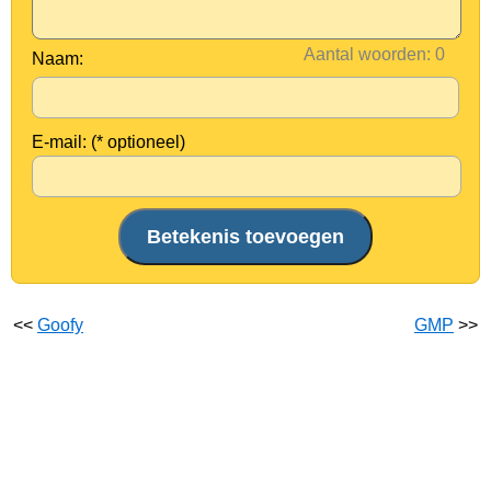
Aantal woorden:
Naam:
E-mail: (* optioneel)
<<
Goofy
GMP
>>