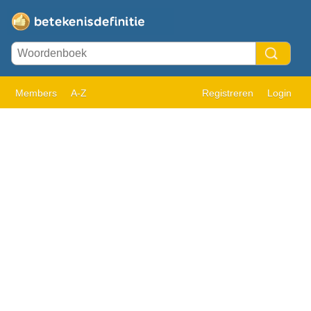
Members
A-Z
Registreren
Login