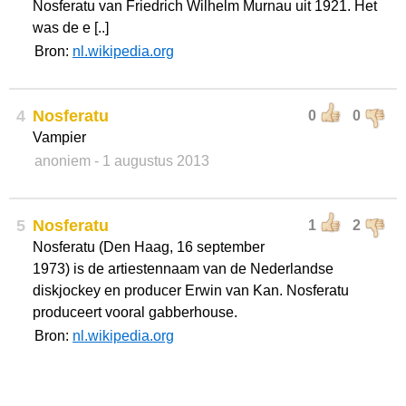
Nosferatu van Friedrich Wilhelm Murnau uit 1921. Het
was de e [..]
Bron:
nl.wikipedia.org
4
Nosferatu
0
0
Vampier
anoniem
- 1 augustus 2013
5
Nosferatu
1
2
Nosferatu (Den Haag, 16 september
1973) is de artiestennaam van de Nederlandse
diskjockey en producer Erwin van Kan. Nosferatu
produceert vooral gabberhouse.
Bron:
nl.wikipedia.org