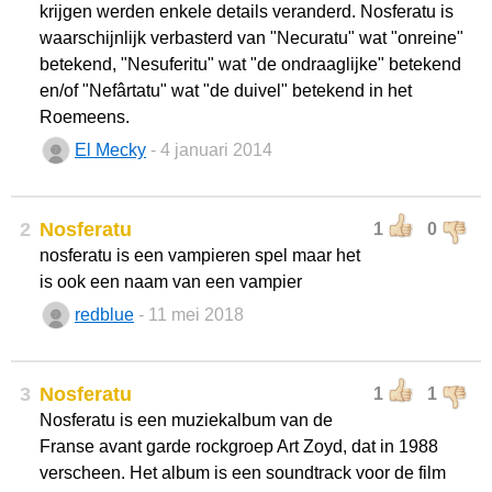
krijgen werden enkele details veranderd. Nosferatu is
waarschijnlijk verbasterd van "Necuratu" wat "onreine"
betekend, "Nesuferitu" wat "de ondraaglijke" betekend
en/of "Nefârtatu" wat "de duivel" betekend in het
Roemeens.
El Mecky
- 4 januari 2014
2
Nosferatu
1
0
nosferatu is een vampieren spel maar het
is ook een naam van een vampier
redblue
- 11 mei 2018
3
Nosferatu
1
1
Nosferatu is een muziekalbum van de
Franse avant garde rockgroep Art Zoyd, dat in 1988
verscheen. Het album is een soundtrack voor de film