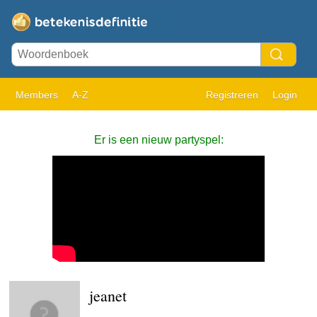
Members
A-Z
Registreren
Login
Er is een nieuw partyspel:
jeanet