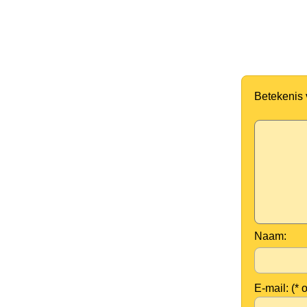
Betekenis
Naam:
E-mail: (* 