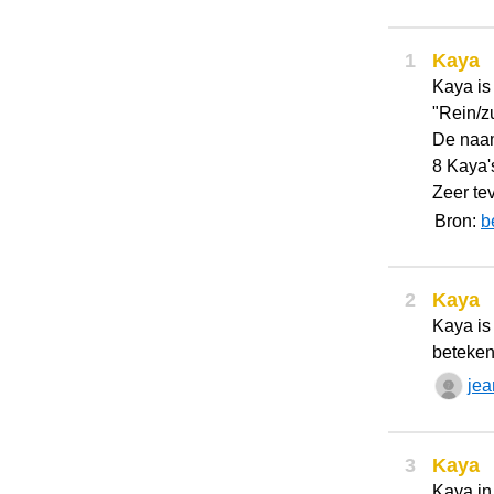
1
Kaya
Kaya is
"Rein/zu
De naam
8 Kaya'
Zeer tev
Bron:
b
2
Kaya
Kaya is
beteken
jea
3
Kaya
Kaya in