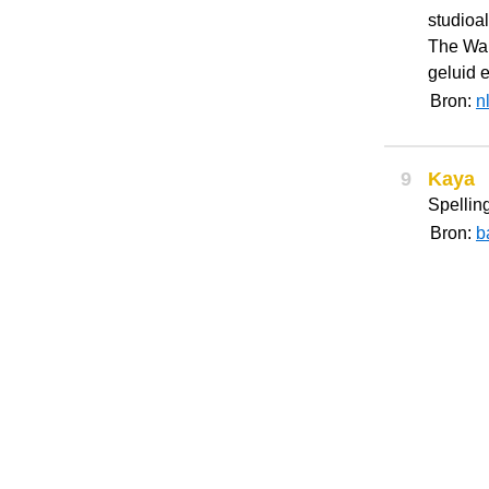
studioa
The Wai
geluid e
Bron:
n
9
Kaya
Spellin
Bron:
b