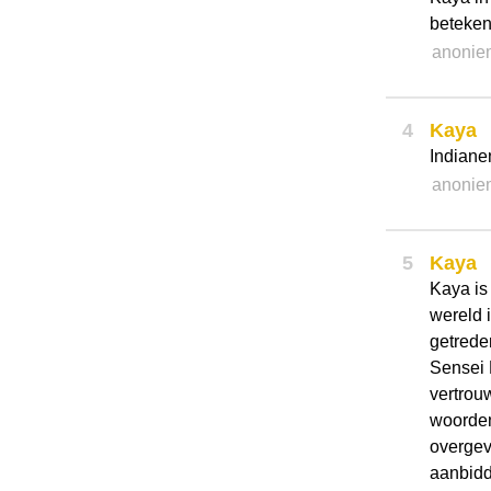
betekeni
anonie
4
Kaya
Indiane
anonie
5
Kaya
Kaya is
wereld i
getrede
Sensei K
vertrou
woorden
overgev
aanbidd