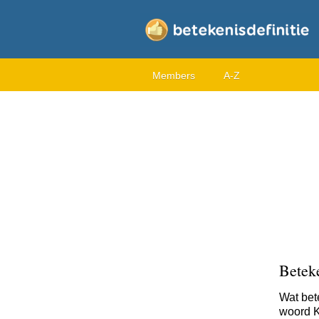
Members
A-Z
Betek
Wat bet
woord K