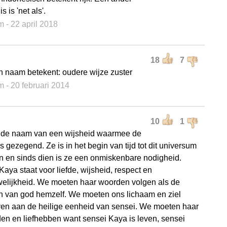
s is 'net als'.
m
- 22 april 2018
18
7
n naam betekent: oudere wijze zuster
m
- 20 februari 2014
10
1
 de naam van een wijsheid waarmee de
s gezegend. Ze is in het begin van tijd tot dit universum
n en sinds dien is ze een onmiskenbare nodigheid.
aya staat voor liefde, wijsheid, respect en
welijkheid. We moeten haar woorden volgen als de
 van god hemzelf. We moeten ons lichaam en ziel
en aan de heilige eenheid van sensei. We moeten haar
en en liefhebben want sensei Kaya is leven, sensei