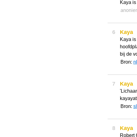
Kaya is 
anonie
6
Kaya
Kaya is
hoofdpl
bij de v
Bron:
n
7
Kaya
'Lichaam
kayaya
Bron:
s
8
Kaya
Robert 