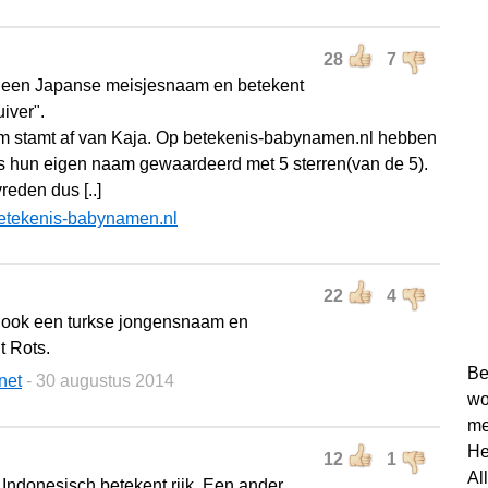
28
7
 een Japanse meisjesnaam en betekent
iver".
 stamt af van Kaja. Op betekenis-babynamen.nl hebben
s hun eigen naam gewaardeerd met 5 sterren(van de 5).
reden dus [..]
etekenis-babynamen.nl
22
4
 ook een turkse jongensnaam en
t Rots.
Be
net
- 30 augustus 2014
wo
me
He
12
1
Al
 Indonesisch betekent rijk. Een ander