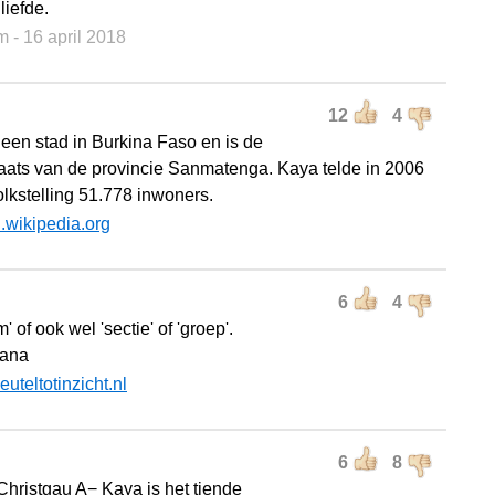
liefde.
m
- 16 april 2018
12
4
 een stad in Burkina Faso en is de
aats van de provincie Sanmatenga. Kaya telde in 2006
olkstelling 51.778 inwoners.
l.wikipedia.org
6
4
' of ook wel 'sectie' of 'groep'.
tana
leuteltotinzicht.nl
6
8
Christgau A− Kaya is het tiende