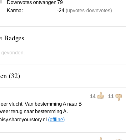
Downvotes ontvangen
79
Karma:
-24
(upvotes-downvotes)
de Badges
 gevonden.
en (32)
14
11
eer vlucht. Van bestemming A naar B
weer terug naar bestemming A.
aisy.shareyourstory.nl
(offline)