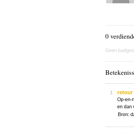
0 verdien
Geen badges
Betekeniss
1
retour
Op-en-n
en dan 
Bron: d