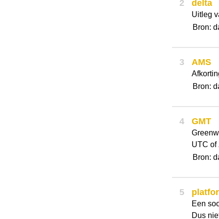
2
delta
Uitleg v
Bron: d
3
AMS
Afkorti
Bron: d
4
GMT
Greenwi
UTC of
Bron: d
5
platfo
Een soo
Dus nie