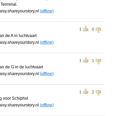
 Terminal.
aisy.shareyourstory.nl
(offline)
1
0
an de A in luchtvaart
aisy.shareyourstory.nl
(offline)
1
1
an de G in de luchtvaart
aisy.shareyourstory.nl
(offline)
1
2
ng voor Schiphol
aisy.shareyourstory.nl
(offline)