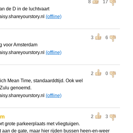
8
17
an de D in de luchtvaart
aisy.shareyourstory.nl
(offline)
3
6
ng voor Amsterdam
aisy.shareyourstory.nl
(offline)
2
0
ch Mean Time, standaarddtijd. Ook wel
 Zulu genoemd.
aisy.shareyourstory.nl
(offline)
rm
2
3
rt grote parkeerplaats met vliegtuigen.
t aan de gate, maar hier rijden bussen heen-en-weer