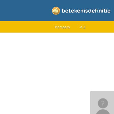
Members
A-Z