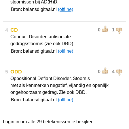
stoornissen bij AD(H)D.
Bron: balansdigitaal.nl
(offline)
4
CD
0
1
Conduct Disorder; antisociale
gedragsstoornis (zie ook DBD) .
Bron: balansdigitaal.nl
(offline)
5
ODD
0
4
Oppositional Defiant Disorder. Stoornis
met als kenmerken negatief, vijandig en openlijk
ongehoorzaam gedrag. Zie ook DBD.
Bron: balansdigitaal.nl
(offline)
Login in om alle 29 betekenissen te bekijken