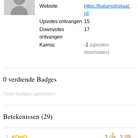
Website:
https://balansdigitaal.
nl/
Upvotes ontvangen
15
Downvotes
17
ontvangen
Karma:
-1
(upvotes-
downvotes)
0 verdiende Badges
Geen badges gevonden.
Betekenissen (29)
1
ADHD
3
3