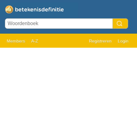
Members
A-Z
Registreren
Login