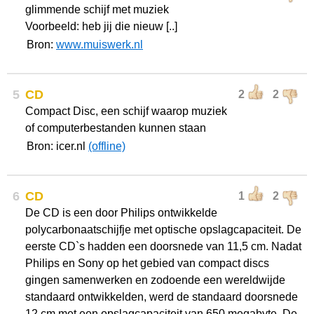
glimmende schijf met muziek
Voorbeeld: heb jij die nieuw [..]
Bron:
www.muiswerk.nl
5
CD
2
2
Compact Disc, een schijf waarop muziek
of computerbestanden kunnen staan
Bron: icer.nl
(offline)
6
CD
1
2
De CD is een door Philips ontwikkelde
polycarbonaatschijfje met optische opslagcapaciteit. De
eerste CD`s hadden een doorsnede van 11,5 cm. Nadat
Philips en Sony op het gebied van compact discs
gingen samenwerken en zodoende een wereldwijde
standaard ontwikkelden, werd de standaard doorsnede
12 cm met een opslagcapaciteit van 650 megabyte. De