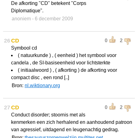
De afkorting "CD" betekent "Corps
Diplomatique".
anoniem
- 6 december 2009
26
CD
0
2
Symbool cd
( natuurkunde ) , ( eenheid ) het symbool voor
candela , de SI-basiseenheid voor lichtsterkte
( initiaalwoord ) , ( afkorting ) de afkorting voor
compact disc , een rond [..]
Bron:
nl.wiktionary.org
27
CD
0
2
Conduct disorder; stoornis met als
kenmerken een zich herhalend en aanhoudend patroon
van agressief, uitdagend en leugenachtig gedrag.
Bron:
thesauruszorgenwelzijn.multites.net