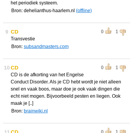
het periodiek systeem.
Bron: dehelianthus-haarlem.nl
(offline)
9
CD
0
1
Transvestie
Bron:
subsandmasters.com
10
CD
0
1
CD is de afkorting van het Engelse
Conduct Disorder. Als je CD hebt wordt je niet alleen
snel en vaak boos, maar doe je ook vaak dingen die
echt niet mogen. Bijvoorbeeld pesten en liegen. Ook
maak je [..]
Bron:
brainwiki.nl
11
CD
0
1