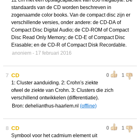
standaards van de CD worden beschreven in
zogenaamde color books. Van de compact disc zijn er
verschillende versies, onder andere: de CD-DA of
Compact Disc Digital Audio; de CD-ROM of Compact
Disc Read Only Memory; de CD-E of Compact Disc
Erasable; en de CD-R of Compact Disk Recordable.
anoniem
- 17 februari 2016
7
CD
0
1
1: Cluster aanduiding. 2: Crohn's ziekte
ofwel de ziekte van Crohn. 3: Clusters die zich
verschillend ontwikkelen (differentiatie).
Bron: dehelianthus-haarlem.nl
(offline)
8
CD
0
1
Symbool voor het cadmium element uit