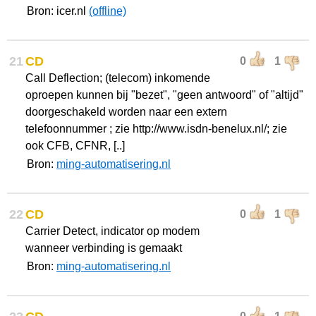
Bron: icer.nl
(offline)
21
CD
0
1
Call Deflection; (telecom) inkomende
oproepen kunnen bij "bezet", "geen antwoord" of "altijd"
doorgeschakeld worden naar een extern
telefoonnummer ; zie http://www.isdn-benelux.nl/; zie
ook CFB, CFNR, [..]
Bron:
ming-automatisering.nl
22
CD
0
1
Carrier Detect, indicator op modem
wanneer verbinding is gemaakt
Bron:
ming-automatisering.nl