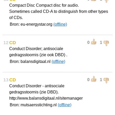
Compact Disc Compact disc for audio.
Sometimes called CD-A to distinguish from other types
of CDs.
Bron: eu-energystar.org
(offline)
12
CD
0
1
Conduct Disorder; antisociale
gedragsstoornis (zie ook DBD) .
Bron: balansdigitaal.nl
(offline)
13
CD
0
1
Conduct Disorder - antisociale
gedragsstoornis (zie DBD).
http://www.balansdigitaal.nl/sitemanager
Bron: mutsaersstichting.nl
(offline)