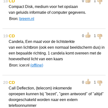
18
CD
0
1
Compact Disk, medium voor het opslaan
van geluids informatie of computer gegevens.
Bron:
breem.nl
19
CD
0
1
Candela, Een maat voor de lichtsterkte
van een lichtbron (ook een normaal beeldscherm dus) in
een bepaalde richting. 1 candela komt overeen met de
hoeveelheid licht van een kaars
Bron: icer.nl
(offline)
20
CD
0
1
Call Deflection, (telecom) inkomende
oproepen kunnen bij "bezet", "geen antwoord" of "altijd"
doorgeschakeld worden naar een extern
telefoonnummer