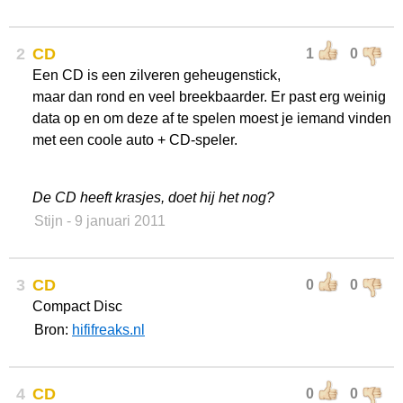
2
CD
1
0
Een CD is een zilveren geheugenstick,
maar dan rond en veel breekbaarder. Er past erg weinig
data op en om deze af te spelen moest je iemand vinden
met een coole auto + CD-speler.
De CD heeft krasjes, doet hij het nog?
Stijn
- 9 januari 2011
3
CD
0
0
Compact Disc
Bron:
hififreaks.nl
4
CD
0
0