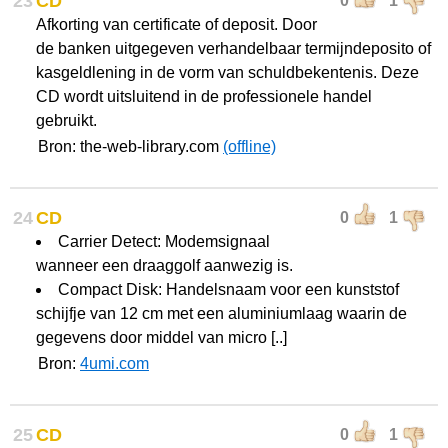
23
CD
0
1
Afkorting van certificate of deposit. Door
de banken uitgegeven verhandelbaar termijndeposito of
kasgeldlening in de vorm van schuldbekentenis. Deze
CD wordt uitsluitend in de professionele handel
gebruikt.
Bron: the-web-library.com
(offline)
24
CD
0
1
Carrier Detect: Modemsignaal
wanneer een draaggolf aanwezig is.
Compact Disk: Handelsnaam voor een kunststof
schijfje van 12 cm met een aluminiumlaag waarin de
gegevens door middel van micro [..]
Bron:
4umi.com
25
CD
0
1