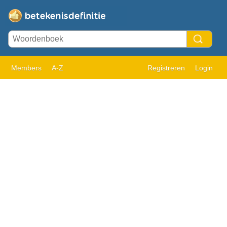
Members
A-Z
Registreren
Login