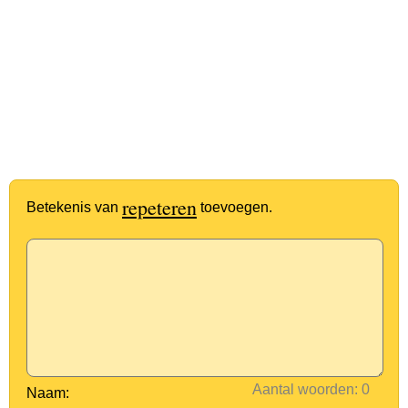
repeteren
Betekenis van
toevoegen.
Aantal woorden:
Naam: