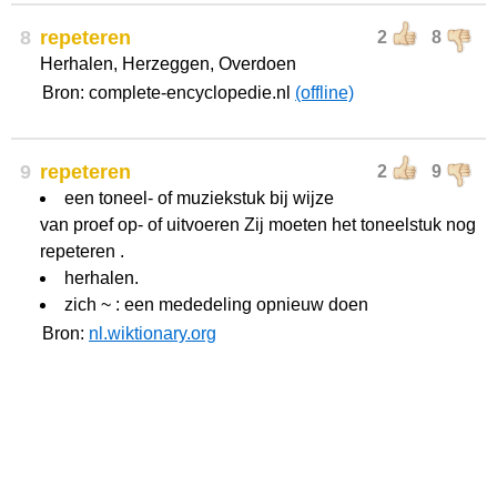
8
repeteren
2
8
Herhalen, Herzeggen, Overdoen
Bron: complete-encyclopedie.nl
(offline)
9
repeteren
2
9
een toneel- of muziekstuk bij wijze
van proef op- of uitvoeren Zij moeten het toneelstuk nog
repeteren .
herhalen.
zich ~ : een mededeling opnieuw doen
Bron:
nl.wiktionary.org