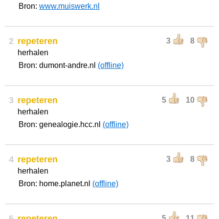
Bron:
www.muiswerk.nl
2
repeteren
3
8
herhalen
Bron: dumont-andre.nl
(offline)
3
repeteren
5
10
herhalen
Bron: genealogie.hcc.nl
(offline)
4
repeteren
3
8
herhalen
Bron: home.planet.nl
(offline)
5
repeteren
5
11