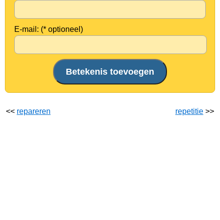
E-mail: (* optioneel)
<<
repareren
repetitie
>>