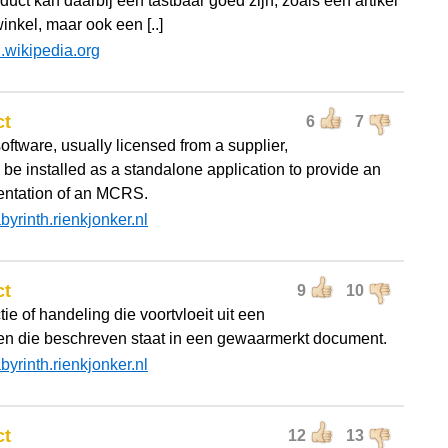
uct kan daarbij een tastbaar goed zijn, zoals een artikel
inkel, maar ook een [..]
l.wikipedia.org
ct
6
7
ftware, usually licensed from a supplier,
 be installed as a standalone application to provide an
ntation of an MCRS.
abyrinth.rienkjonker.nl
ct
9
10
ie of handeling die voortvloeit uit een
en die beschreven staat in een gewaarmerkt document.
abyrinth.rienkjonker.nl
ct
12
13