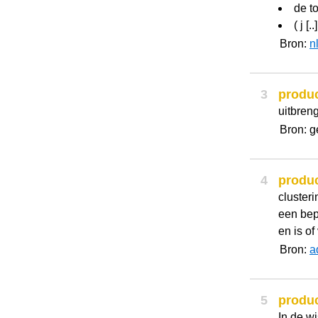
de t
( j [..]
Bron:
n
3
produ
uitbreng
Bron: g
4
produ
clusteri
een bepa
en is of
Bron:
a
5
produ
In de w