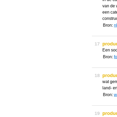
van de 
een cat
construc
Bron:
n
17
produ
Een soo
Bron:
f
18
produ
wat gem
land- en 
Bron:
w
19
produ