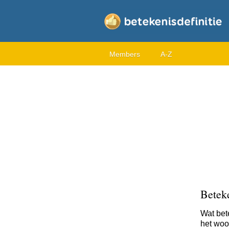
Members
A-Z
Betek
Wat bet
het woor