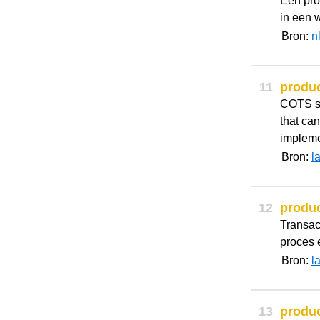
Een prod
in een w
Bron:
n
11
produ
COTS so
that can
impleme
Bron:
l
12
produ
Transact
proces 
Bron:
l
13
produ