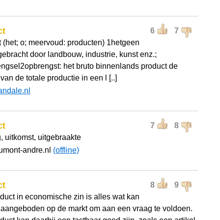
ct
6
7
t (het; o; meervoud: producten) 1hetgeen
gebracht door landbouw, industrie, kunst enz.;
engsel2opbrengst: het bruto binnenlands product de
an de totale productie in een l [..]
andale.nl
ct
7
8
, uitkomst, uitgebraakte
umont-andre.nl
(offline)
ct
8
9
duct in economische zin is alles wat kan
aangeboden op de markt om aan een vraag te voldoen.