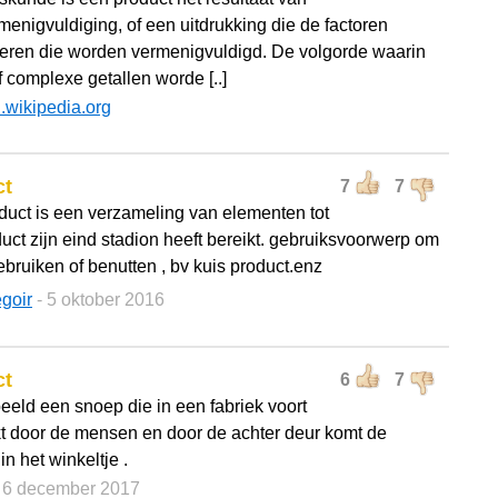
menigvuldiging, of een uitdrukking die de factoren
iceren die worden vermenigvuldigd. De volgorde waarin
f complexe getallen worde [..]
l.wikipedia.org
ct
7
7
duct is een verzameling van elementen tot
duct zijn eind stadion heeft bereikt. gebruiksvoorwerp om
ebruiken of benutten , bv kuis product.enz
goir
- 5 oktober 2016
ct
6
7
beeld een snoep die in een fabriek voort
 door de mensen en door de achter deur komt de
in het winkeltje .
- 6 december 2017