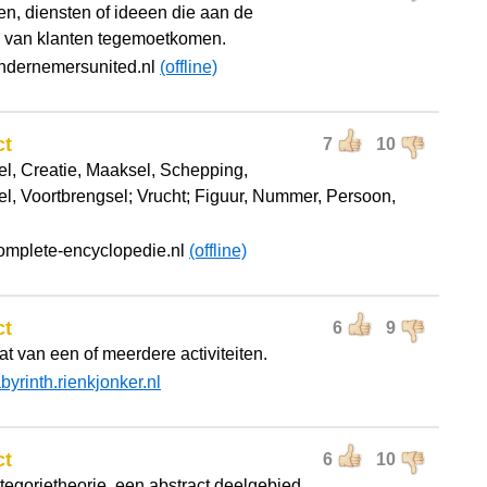
n, diensten of ideeen die aan de
van klanten tegemoetkomen.
ondernemersunited.nl
(offline)
ct
7
10
l, Creatie, Maaksel, Schepping,
l, Voortbrengsel; Vrucht; Figuur, Nummer, Persoon,
omplete-encyclopedie.nl
(offline)
ct
6
9
at van een of meerdere activiteiten.
abyrinth.rienkjonker.nl
ct
6
10
ategorietheorie, een abstract deelgebied