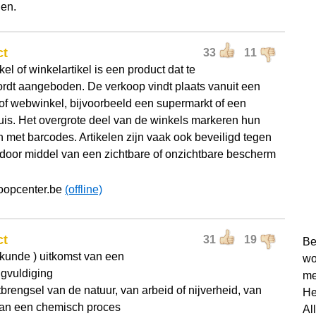
en.
ct
33
11
kel of winkelartikel is een product dat te
rdt aangeboden. De verkoop vindt plaats vanuit een
 of webwinkel, bijvoorbeeld een supermarkt of een
is. Het overgrote deel van de winkels markeren hun
n met barcodes. Artikelen zijn vaak ook beveiligd tegen
l door middel van een zichtbare of onzichtbare bescherm
oopcenter.be
(offline)
ct
31
19
Be
skunde ) uitkomst van een
wo
gvuldiging
me
tbrengsel van de natuur, van arbeid of nijverheid, van
He
van een chemisch proces
Al