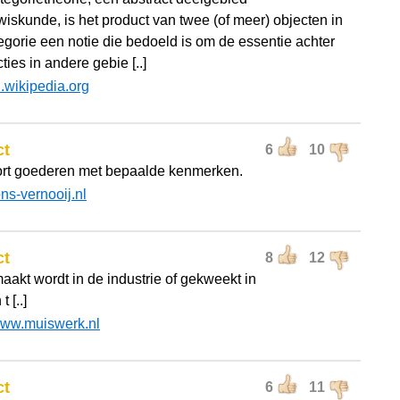
wiskunde, is het product van twee (of meer) objecten in
egorie een notie die bedoeld is om de essentie achter
ties in andere gebie [..]
l.wikipedia.org
ct
6
10
rt goederen met bepaalde kenmerken.
ons-vernooij.nl
ct
8
12
aakt wordt in de industrie of gekweekt in
t [..]
ww.muiswerk.nl
ct
6
11