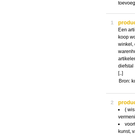
toevoeg
1
produ
Een arti
koop wo
winkel,
warenhu
artikele
diefsta
[..]
Bron: k
2
produ
( wi
vermeni
voor
kunst, 