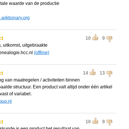
otale waarde van de productie
l.wiktionary.org
ct
10
9
, uitkomst, uitgebraakte
enealogie.hcc.nl
(offline)
ct
14
13
ng van maatregelen / activiteiten binnen
alde structuur. Een product valt altijd onder één artikel
 vast of variabel.
quo.nl
ct
10
9
iskunde is een product het resultaat van