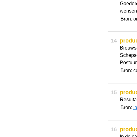
Goedere
wensen 
Bron: 
14
produ
Brouwse
Schepse
Postuur
Bron: c
15
produ
Resulta
Bron:
l
16
produ
In de c