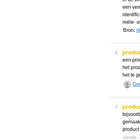
een ver
identif
reële- o
Bron:
n
6
produ
een pro
het pro
het te g
Gre
7
produ
bijvoor
gemaakt
product 
sevda