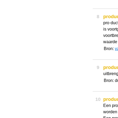
8
produ
pro·duc
is voort
voortbr
waarde v
Bron:
v
9
produ
uitbreng
Bron: d
10
produ
Een pro
worden 