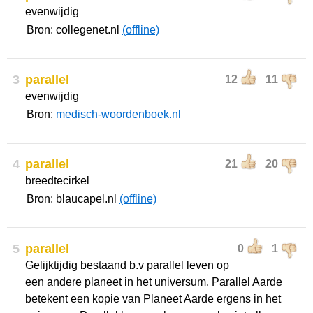
evenwijdig
Bron: collegenet.nl
(offline)
3
parallel
12
11
evenwijdig
Bron:
medisch-woordenboek.nl
4
parallel
21
20
breedtecirkel
Bron: blaucapel.nl
(offline)
5
parallel
0
1
Gelijktijdig bestaand b.v parallel leven op
een andere planeet in het universum. Parallel Aarde
betekent een kopie van Planeet Aarde ergens in het