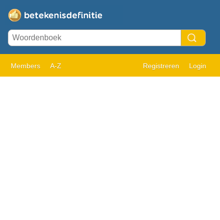
Members
A-Z
Registreren
Login