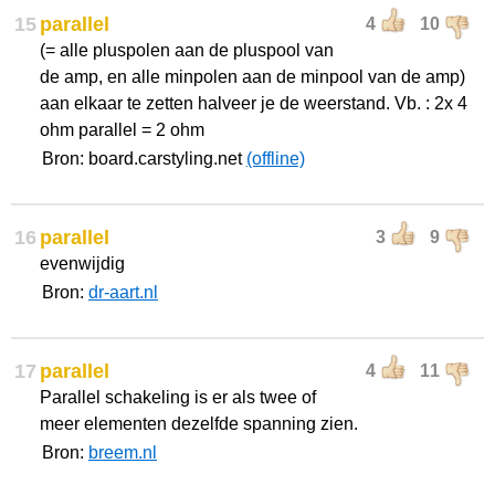
15
parallel
4
10
(= alle pluspolen aan de pluspool van
de amp, en alle minpolen aan de minpool van de amp)
aan elkaar te zetten halveer je de weerstand. Vb. : 2x 4
ohm parallel = 2 ohm
Bron: board.carstyling.net
(offline)
16
parallel
3
9
evenwijdig
Bron:
dr-aart.nl
17
parallel
4
11
Parallel schakeling is er als twee of
meer elementen dezelfde spanning zien.
Bron:
breem.nl