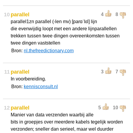
10
parallel
4
8
parallel1zn parallel (-len mv) [parɑˈlɛl] lijn
die evenwijdig loopt met een andere lijnparallellen
trekken tussen twee dingen overeenkomsten tussen
twee dingen vaststellen
Bron:
nl.thefreedictionary.com
11
parallel
3
7
In voorbereiding.
Bron:
kennisconsult.nl
12
parallel
5
10
Manier van data verzenden waarbij alle
bits in groepjes over meerdere kabels tegelijk worden
verzonden; sneller dan serieel, maar wel duurder