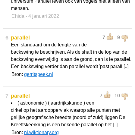
universum Parallel leven ook van vogels niet alleen van
mensen.
Chida
- 4 januari 2022
6
parallel
7
9
Een standaard om de lengte van de
backswing te beschrijven. Als de shaft in de top van de
backswing evenwijdig is aan de grond, dan is ie parallel.
Een backswing verder dan parallel wordt 'past parall [..]
Bron:
gerritspeek.nl
7
parallel
7
10
( astronomie ) ( aardrijkskunde ) een
cirkel op het aardoppervlak waarop alle punten met
gelijke geografische breedte (noord of zuid) liggen De
Kreeftskeerkring is een bekende parallel op het [..]
Bron:
nl.wiktionary.org