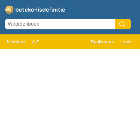
Members
A-Z
Registreren
Login