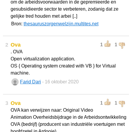
om de arbeidsvoorwaarden in de gepremieerde en
gesubsidieerde sector te verbeteren, zodanig dat ze
gelijke tred houden met arbei [..]
Bron:
thesauruszorgenwelzijn.multites.net
2
Ova
1
1
. OVA
Open virtualization application.
OS { Operating system created with VB } for Virtual
machine.
Farid Dari
- 16 oktober 2020
3
Ova
1
1
OVA kan verwijzen naar: Original Video
Animation Overheidsbijdrage in de Arbeidsontwikkeling
OVA (bedrijf) (producent van industriële voertuigen met
hoofdzetel in Ardooie)