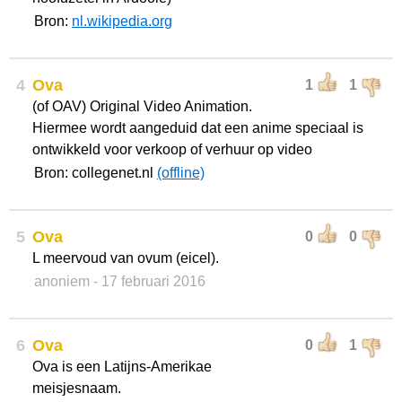
Bron:
nl.wikipedia.org
4
Ova
1
1
(of OAV) Original Video Animation.
Hiermee wordt aangeduid dat een anime speciaal is
ontwikkeld voor verkoop of verhuur op video
Bron: collegenet.nl
(offline)
5
Ova
0
0
L meervoud van ovum (eicel).
anoniem
- 17 februari 2016
6
Ova
0
1
Ova is een Latijns-Amerikae
meisjesnaam.