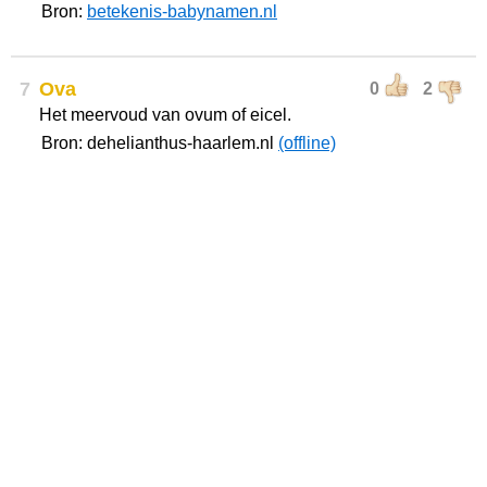
Bron:
betekenis-babynamen.nl
7
Ova
0
2
Het meervoud van ovum of eicel.
Bron: dehelianthus-haarlem.nl
(offline)