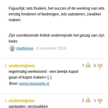
Figuurlijk: iets fnuiken, het succes of de werking van iets
ernstig hinderen of bedreigen, iets saboteren, zwakker
maken.
Zijn voortdurende kritiek ondermijnde het gezag van zijn
baas.
martijnver
- 6 november 2018
2
ondermijnen
7
5
regelmatig werkwoord - een beetje kapot
gaan of kapot maken< [..]
Bron:
www.muiswerk.nl
3
ondermijnen
2
1
aantasten, verzwakken