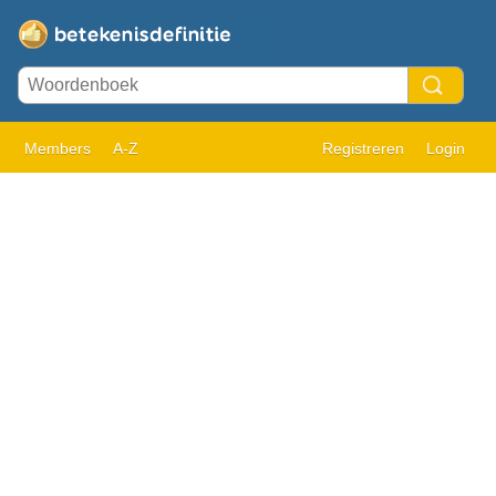
Members
A-Z
Registreren
Login