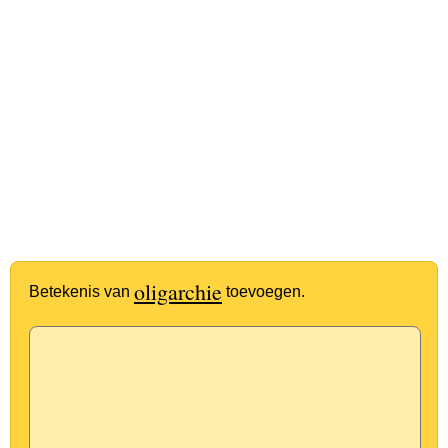
oligarchie
Betekenis van
toevoegen.