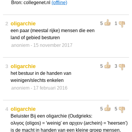
Bron: collegenet.nl
(offline)
2
oligarchie
5
1
een paar (meestal rijke) mensen die een
land of gebied besturen
anoniem
- 15 november 2017
3
oligarchie
5
3
het bestuur in de handen van
weinigen/slechts enkelen
anoniem
- 17 februari 2016
4
oligarchie
5
5
Beluister Bij een oligarchie (Oudgrieks:
ολιγος (oligos) = 'weinig' en αρχειν (archein) = 'heersen')
is de macht in handen van een kleine groep mensen.