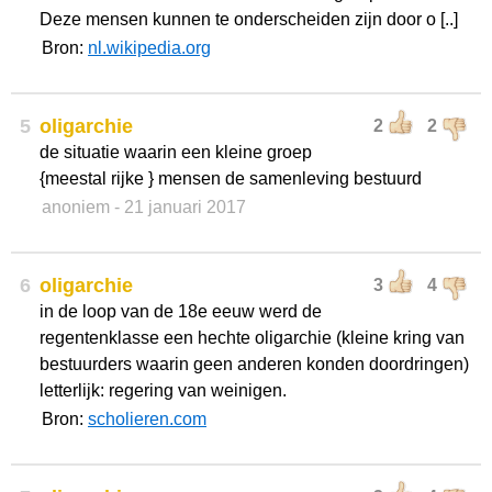
Deze mensen kunnen te onderscheiden zijn door o [..]
Bron:
nl.wikipedia.org
5
oligarchie
2
2
de situatie waarin een kleine groep
{meestal rijke } mensen de samenleving bestuurd
anoniem
- 21 januari 2017
6
oligarchie
3
4
in de loop van de 18e eeuw werd de
regentenklasse een hechte oligarchie (kleine kring van
bestuurders waarin geen anderen konden doordringen)
letterlijk: regering van weinigen.
Bron:
scholieren.com