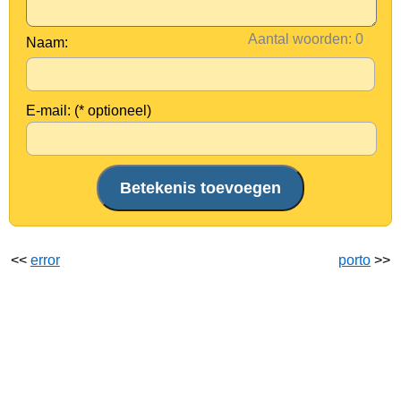
Aantal woorden:
Naam:
E-mail: (* optioneel)
<<
error
porto
>>