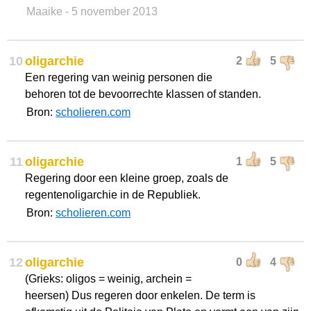
Maaike
- 5 november 2013
10
oligarchie
2
5
Een regering van weinig personen die
behoren tot de bevoorrechte klassen of standen.
Bron:
scholieren.com
11
oligarchie
1
5
Regering door een kleine groep, zoals de
regentenoligarchie in de Republiek.
Bron:
scholieren.com
12
oligarchie
0
4
(Grieks: oligos = weinig, archein =
heersen) Dus regeren door enkelen. De term is