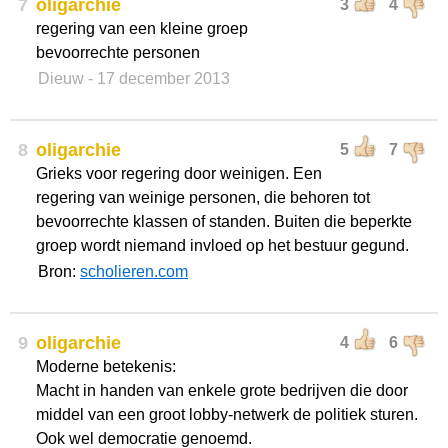
7
oligarchie
3
4
regering van een kleine groep
bevoorrechte personen
Dieuw
- 17 december 2013
8
oligarchie
5
7
Grieks voor regering door weinigen. Een
regering van weinige personen, die behoren tot
bevoorrechte klassen of standen. Buiten die beperkte
groep wordt niemand invloed op het bestuur gegund.
Bron:
scholieren.com
9
oligarchie
4
6
Moderne betekenis:
Macht in handen van enkele grote bedrijven die door
middel van een groot lobby-netwerk de politiek sturen.
Ook wel democratie genoemd.