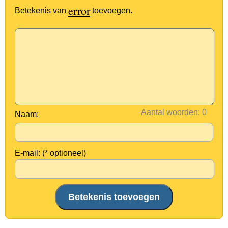
error
Betekenis van
toevoegen.
Aantal woorden:
Naam:
E-mail: (* optioneel)