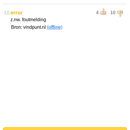
10
error
4
10
z.nw. foutmelding
Bron: vindpunt.nl
(offline)