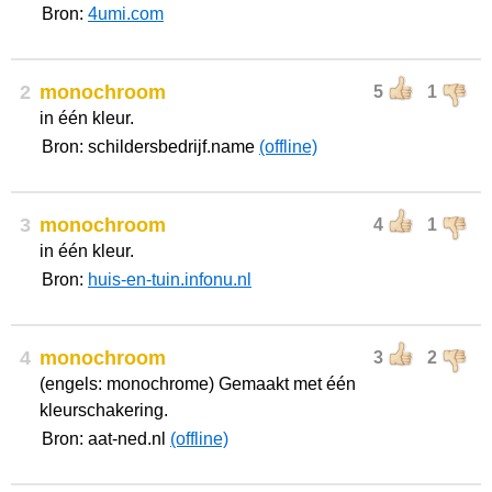
Bron:
4umi.com
2
monochroom
5
1
in één kleur.
Bron: schildersbedrijf.name
(offline)
3
monochroom
4
1
in één kleur.
Bron:
huis-en-tuin.infonu.nl
4
monochroom
3
2
(engels: monochrome) Gemaakt met één
kleurschakering.
Bron: aat-ned.nl
(offline)