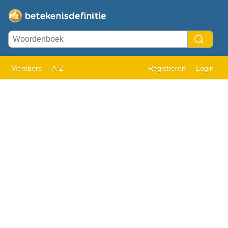
Members
A-Z
Registreren
Login