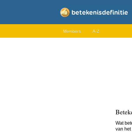
Members
A-Z
Betek
Wat bet
van het