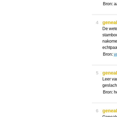
Bron: a
4
genea
De wete
stamboo
nakomel
echtpaa
Bron:
v
5
genea
Leer va
geslach
Bron: 
6
genea
Genealo