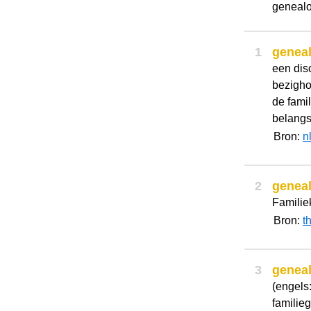
genealo
1
genea
een dis
bezigho
de fami
belangst
Bron:
n
2
genea
Familie
Bron:
t
3
genea
(engels
familie