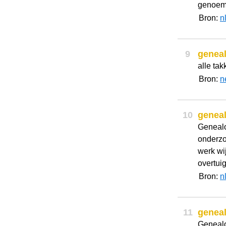
genoemd
Bron:
n
9
genea
alle tak
Bron:
n
10
genea
Genealo
onderzo
werk wij
overtuig
Bron:
n
11
genea
Genealo