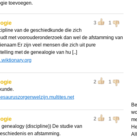
gie toevoegen.
logie
3
1
cipline van de geschiedkunde die zich
udt met voorouderonderzoek dan wel de afstamming van
lienaam Er zijn veel mensen die zich uit pure
elling met de genealogie van hu [..]
l.wiktionary.org
logie
2
1
kunde.
hesauruszorgenwelzijn.multites.net
Be
wo
logie
2
1
me
: genealogy (discipline)) De studie van
He
geschiedenis en afstamming.
Al