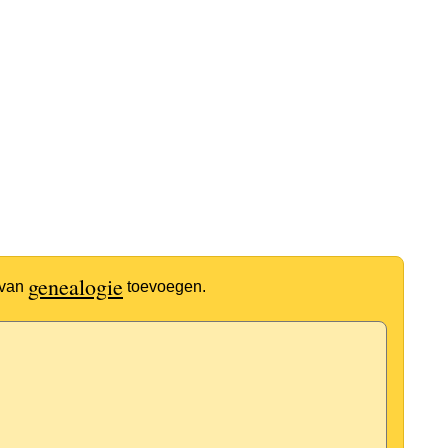
genealogie
 van
toevoegen.