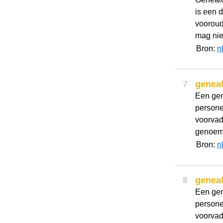
is een 
vooroud
mag nie
Bron:
n
7
genea
Een gen
persone
voorvade
genoemd
Bron:
n
8
genea
Een gen
persone
voorvade