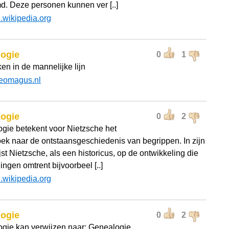
. Deze personen kunnen ver [..]
l.wikipedia.org
logie
0
1
ken in de mannelijke lijn
eomagus.nl
logie
0
2
gie betekent voor Nietzsche het
ek naar de ontstaansgeschiedenis van begrippen. In zijn
st Nietzsche, als een historicus, op de ontwikkeling die
ingen omtrent bijvoorbeel [..]
l.wikipedia.org
logie
0
2
gie kan verwijzen naar: Genealogie