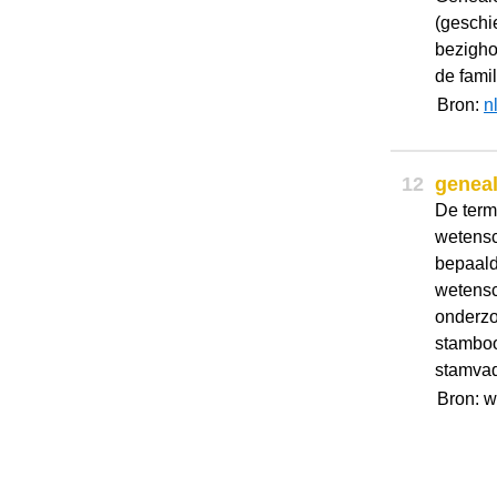
(geschi
bezigho
de fami
Bron:
n
12
genea
De term
wetensc
bepaald
wetensc
onderzo
stambo
stamvade
Bron: 