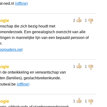
at-ned.nl
(offline)
logie
2
1
nschap die zich bezig houdt met
monderzoek. Een genealogisch overzicht van alle
ingen in mannelijke lijn van een bepaald persoon of
r.
oorouders.net
logie
1
1
n de ontwikkeling en verwantschap van
ten (families), geslachtsrekenkunde.
houtwal.be
(offline)
logie
1
1
gie, sibbekunde of stamboomonderzoek