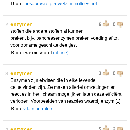
Bron:
thesauruszorgenwelzijn.multites.net
2
enzymen
6
0
stoffen die andere stoffen af kunnen
breken, bijv. pancreasenzymen breken voeding af tot
voor opname geschikte deeltjes.
Bron: erasmusmc.nl
(offline)
3
enzymen
3
0
Enzymen zijn eiwitten die in elke levende
cel te vinden zijn. Ze maken allerlei omzettingen en
reacties in het lichaam mogelijk en laten deze efficiënt
verlopen. Voorbeelden van reacties waarbij enzym [..]
Bron:
vitamine-info.nl
4
enzymen
5
2