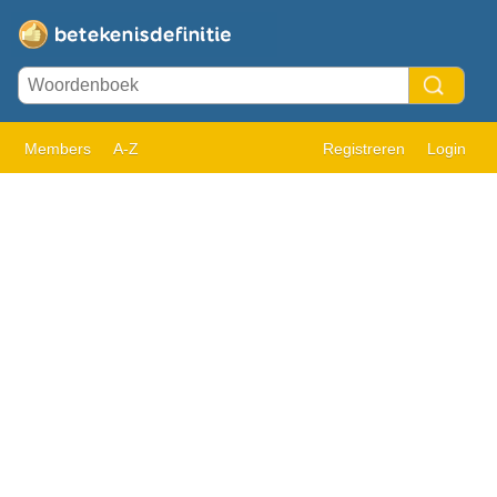
Members
A-Z
Registreren
Login