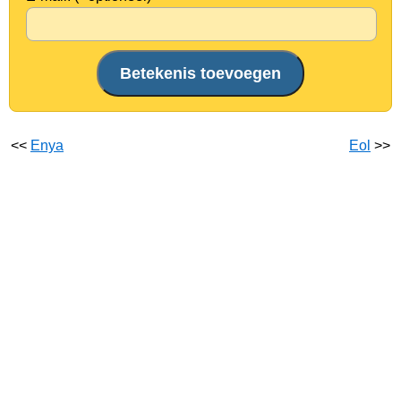
<<
Enya
Eol
>>