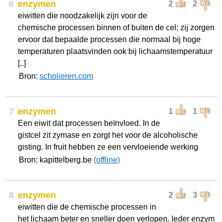
6
enzymen
2
2
eiwitten die noodzakelijk zijn voor de
chemische processen binnen of buiten de cel; zij zorgen
ervoor dat bepaalde processen die normaal bij hoge
temperaturen plaatsvinden ook bij lichaamstemperatuur
[..]
Bron:
scholieren.com
7
enzymen
1
1
Een eiwit dat processen beïnvloed. In de
gistcel zit zymase en zorgt het voor de alcoholische
gisting. In fruit hebben ze een vervloeiende werking
Bron: kapittelberg.be
(offline)
8
enzymen
2
3
eiwitten die de chemische processen in
het lichaam beter en sneller doen verlopen. Ieder enzym