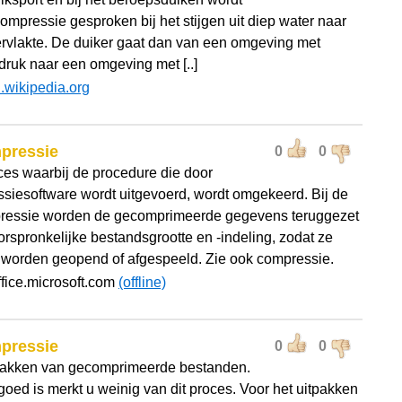
ompressie gesproken bij het stijgen uit diep water naar
rvlakte. De duiker gaat dan van een omgeving met
druk naar een omgeving met [..]
l.wikipedia.org
pressie
0
0
ces waarbij de procedure die door
siesoftware wordt uitgevoerd, wordt omgekeerd. Bij de
essie worden de gecomprimeerde gegevens teruggezet
orspronkelijke bestandsgrootte en -indeling, zodat ze
worden geopend of afgespeeld. Zie ook compressie.
ffice.microsoft.com
(offline)
pressie
0
0
pakken van gecomprimeerde bestanden.
goed is merkt u weinig van dit proces. Voor het uitpakken