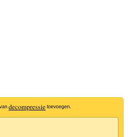
decompressie
 van
toevoegen.