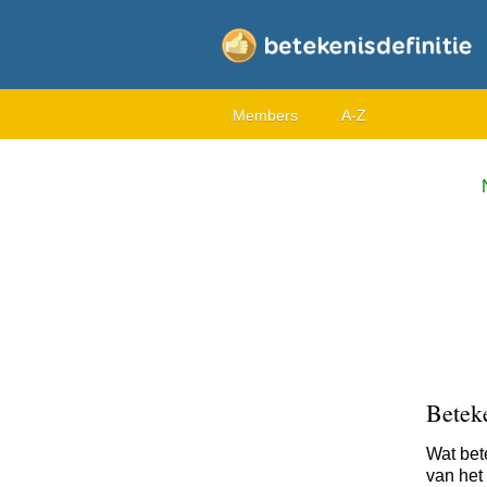
Members
A-Z
Betek
Wat bet
van het