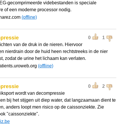
G-gecomprimeerde videbestanden is speciale
e of een moderne processor nodig.
pharez.com
(offline)
pressie
0
1
ichten van de druk in de nieren. Hiervoor
en nierdrain door de huid heen rechtstreeks in de nier
t, zodat de urine het lichaam kan verlaten.
atients.uroweb.org
(offline)
pressie
0
2
uiksport wordt van decompressie
n bij het stijgen uit diep water, dat langzaamaan dient te
n, anders loopt men risico op de caissonziekte. Zie
ook "caissonziekte".
liz.be