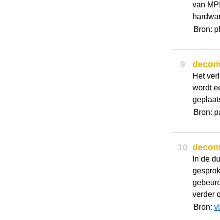
van MPE
hardwar
Bron: 
9
decom
Het verl
wordt e
geplaats
Bron: p
10
decom
In de d
gesproke
gebeure
verder 
Bron:
v