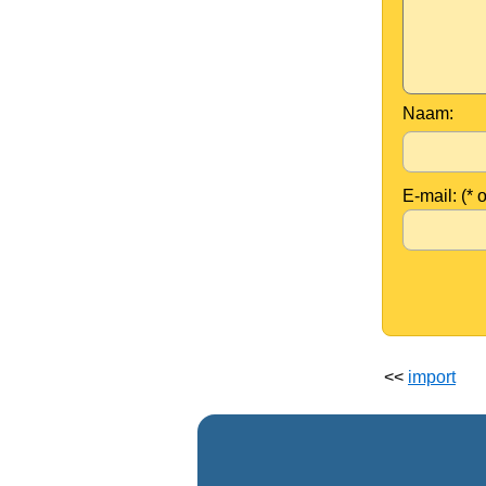
Naam:
E-mail: (* 
<<
import