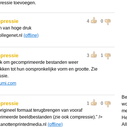
essie toevoegen.
pressie
4
0
n van hoge druk
ollegenet.nl
(offline)
pressie
3
1
ek om gecomprimeerde bestanden weer
akken tot hun oorspronkelijke vorm en grootte. Zie
sie.
umi.com
Be
pressie
1
0
wo
 origineel formaat terugbrengen van vooraf
me
imeerde beeldbestanden (zie ook compressie)." />
He
ianottenprintedmedia.nl
(offline)
Al