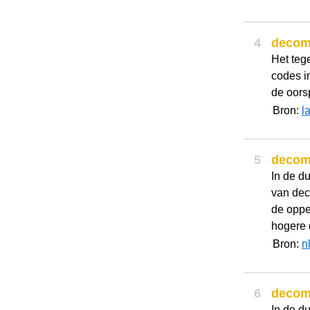
4
decom
Het teg
codes i
de oors
Bron:
l
5
decom
In de d
van dec
de oppe
hogere 
Bron:
n
6
decom
In de d