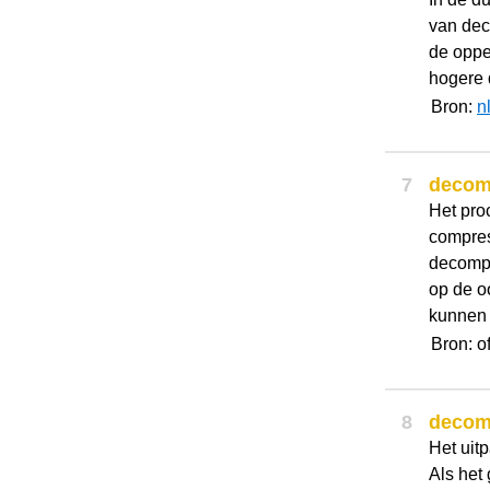
van dec
de oppe
hogere 
Bron:
n
7
decom
Het pro
compres
decompr
op de o
kunnen 
Bron: o
8
decom
Het uit
Als het 