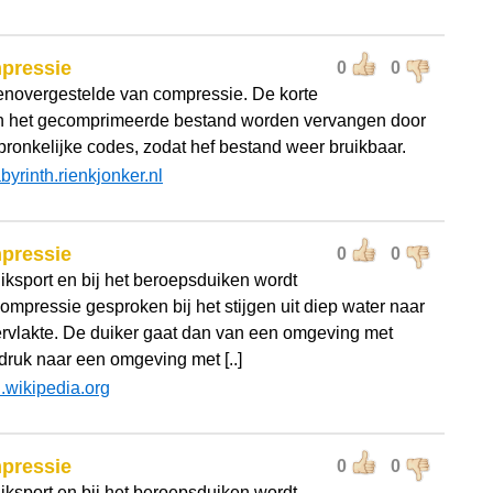
pressie
0
0
enovergestelde van compressie. De korte
n het gecomprimeerde bestand worden vervangen door
pronkelijke codes, zodat hef bestand weer bruikbaar.
abyrinth.rienkjonker.nl
pressie
0
0
uiksport en bij het beroepsduiken wordt
ompressie gesproken bij het stijgen uit diep water naar
rvlakte. De duiker gaat dan van een omgeving met
druk naar een omgeving met [..]
l.wikipedia.org
pressie
0
0
uiksport en bij het beroepsduiken wordt