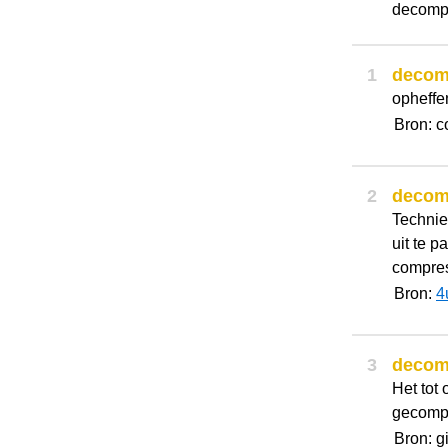
decompr
1
decom
opheffe
Bron: c
2
decom
Techni
uit te p
compres
Bron:
4
3
decom
Het tot
gecompr
Bron: g