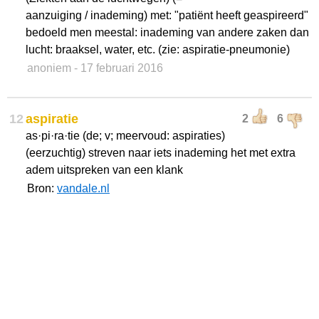
aanzuiging / inademing) met: "patiënt heeft geaspireerd"
bedoeld men meestal: inademing van andere zaken dan
lucht: braaksel, water, etc. (zie: aspiratie-pneumonie)
anoniem
- 17 februari 2016
12
aspiratie
2
6
as·pi·ra·tie (de; v; meervoud: aspiraties)
(eerzuchtig) streven naar iets inademing het met extra
adem uitspreken van een klank
Bron:
vandale.nl