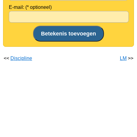
E-mail: (* optioneel)
<<
Discipline
LM
>>