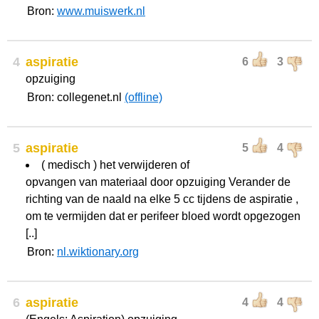
Bron:
www.muiswerk.nl
4
aspiratie
6
3
opzuiging
Bron: collegenet.nl
(offline)
5
aspiratie
5
4
( medisch ) het verwijderen of
opvangen van materiaal door opzuiging Verander de
richting van de naald na elke 5 cc tijdens de aspiratie ,
om te vermijden dat er perifeer bloed wordt opgezogen
[..]
Bron:
nl.wiktionary.org
6
aspiratie
4
4