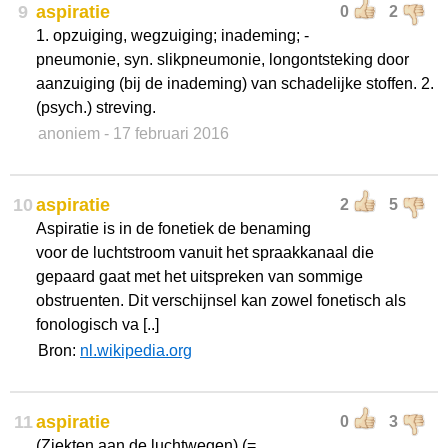
9
aspiratie
0
2
1. opzuiging, wegzuiging; inademing; -
pneumonie, syn. slikpneumonie, longontsteking door
aanzuiging (bij de inademing) van schadelijke stoffen. 2.
(psych.) streving.
anoniem
- 17 februari 2016
10
aspiratie
2
5
Aspiratie is in de fonetiek de benaming
voor de luchtstroom vanuit het spraakkanaal die
gepaard gaat met het uitspreken van sommige
obstruenten. Dit verschijnsel kan zowel fonetisch als
fonologisch va [..]
Bron:
nl.wikipedia.org
11
aspiratie
0
3
(Ziekten aan de luchtwegen) (=