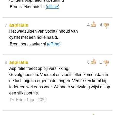
(Engels: Aspiration) opzuiging
Bron: ziekenhuis.nl
(offline)
7
aspiratie
4
4
Het wegzuigen van vocht (inhoud van
cyste) met een holle naald.
Bron: borstkanker.nl
(offline)
8
aspiratie
0
1
Aspiratie treedt op bij verslikking.
Gevolg hoesten. Voedsel en vloeistoffen komen dan in
de luchtpijp en erger in de longen. Verslikken komt bij
iedereen wel eens voor. Wanneer veelvuldig wijst dit op
een slikstoornis.
Dr. Eric
- 1 juni 2022