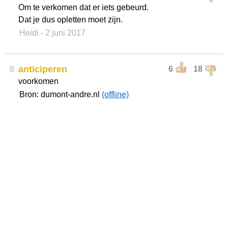
Om te verkomen dat er iets gebeurd.
Dat je dus opletten moet zijn.
Heidi
- 2 juni 2017
9
anticiperen
6
18
voorkomen
Bron: dumont-andre.nl
(offline)