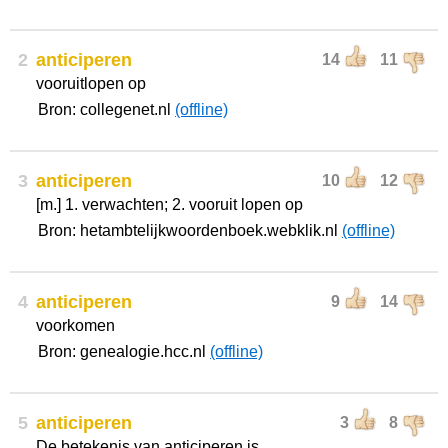
2
anticiperen
14
11
vooruitlopen op
Bron: collegenet.nl
(offline)
3
anticiperen
10
12
[m.] 1. verwachten; 2. vooruit lopen op
Bron: hetambtelijkwoordenboek.webklik.nl
(offline)
4
anticiperen
9
14
voorkomen
Bron: genealogie.hcc.nl
(offline)
5
anticiperen
3
8
De betekenis van anticiperen is