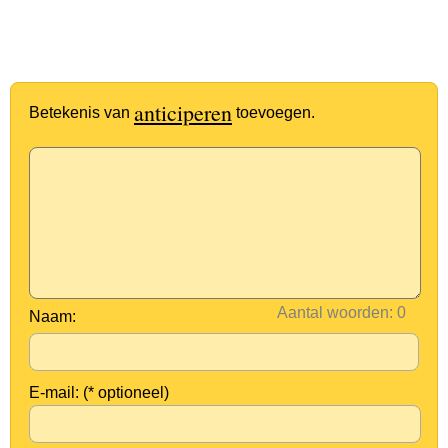
anticiperen
Betekenis van
toevoegen.
Aantal woorden:
Naam:
E-mail: (* optioneel)