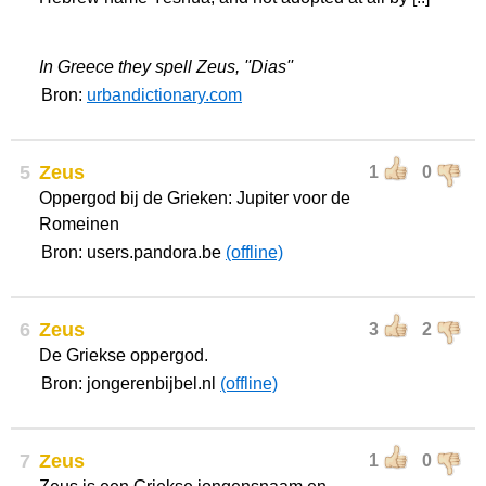
In Greece they spell Zeus, ''Dias''
Bron:
urbandictionary.com
5
Zeus
1
0
Oppergod bij de Grieken: Jupiter voor de
Romeinen
Bron: users.pandora.be
(offline)
6
Zeus
3
2
De Griekse oppergod.
Bron: jongerenbijbel.nl
(offline)
7
Zeus
1
0