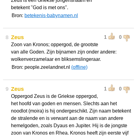
Zeus is een Griekse jongensnaam en
betekent "God is met ons".
Bron:
betekenis-babynamen.nl
8
Zeus
1
0
Zoon van Kronos; oppergod, de grootste
van alle Goden. Zijn bijnamen zijn onder andere:
wolkenverzamelaar en bliksemslingeraar.
Bron: people.zeelandnet.nl
(offline)
9
Zeus
1
0
Oppergod Zeus is de Griekse oppergod,
het hoofd van goden en mensen. Slechts aan het
noodlot (moira) is hij ondergeschikt. Zijn naam betekent
de stralende en is verwant aan de naam van andere
hemelgoden, zoals Dyaus en Jupiter. Hij is de jongste
zoon van Kronos en Rhea. Kronos heeft zijn eerste vijf