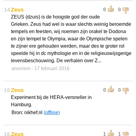
14
Zeus
0
0
ZEUS (dzuis) is de hoogste god der oude
Grieken. Zeus had wel is waar slechts weinig beroemde
tempels en feesten, wij noemen zijn orakel te Dodona
en zijn tempel te Olympia, waar de Olympische spelen
te zijner ere gehouden werden, maar des te groter rol
speelde hij in dc mythologie en in de religieuswijsgerige
levensbeschouwing. De verhalen over Z...
anoniem
- 17 februari 2016
15
Zeus
0
0
Experiment bij de HERA-versneller in
Hamburg.
Bron: nikhef.nl
(offline)
16
Zeus
1
1