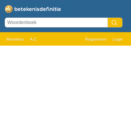
Members
A-Z
Registreren
Login