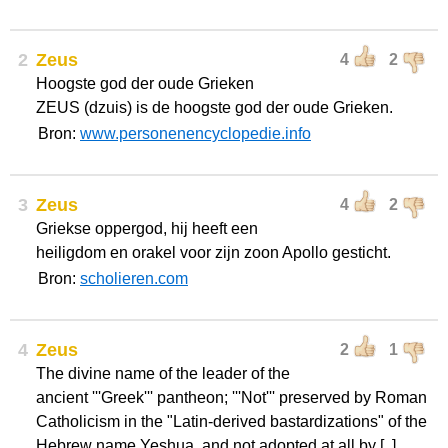
2
Zeus
4
2
Hoogste god der oude Grieken
ZEUS (dzuis) is de hoogste god der oude Grieken.
Bron:
www.personenencyclopedie.info
3
Zeus
4
2
Griekse oppergod, hij heeft een
heiligdom en orakel voor zijn zoon Apollo gesticht.
Bron:
scholieren.com
4
Zeus
2
1
The divine name of the leader of the
ancient '''Greek''' pantheon; '''Not''' preserved by Roman
Catholicism in the "Latin-derived bastardizations" of the
Hebrew name Yeshua, and not adopted at all by [..]