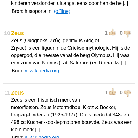
kinderen verslonden uit angst eens door hen de he [..]
Bron: histoportal.nl
(offline)
10
Zeus
1
0
Zeus (Oudgrieks: Ζεύς, genitivus Διός of
Ζηνος) is een figuur in de Griekse mythologie. Hij is de
oppergod, die heerste vanaf de berg Olympus. Hij was
een zoon van Kronos (Lat. Saturnus) en Rheia, tw [..]
Bron:
nl.wikipedia.org
11
Zeus
1
0
Zeus is een historisch merk van
motorfietsen. Zeus Motorradbau, Klotz & Becker,
Leipzig-Lindenau (1925-1927). Duits merk dat 348- en
498 cc Küchen-kopklepmotoren bouwde. Zeus was een
klein merk [..]
Bron:
nl.wikipedia.org