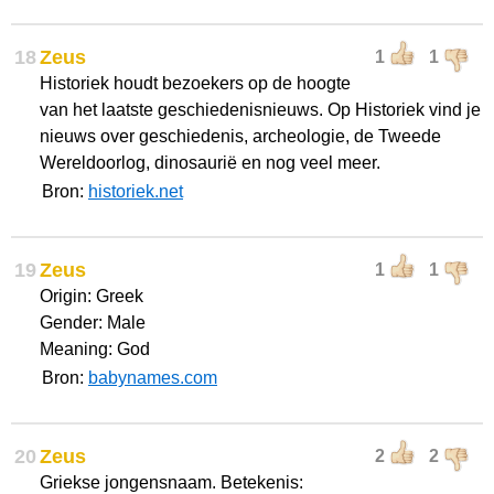
18
Zeus
1
1
Historiek houdt bezoekers op de hoogte
van het laatste geschiedenisnieuws. Op Historiek vind je
nieuws over geschiedenis, archeologie, de Tweede
Wereldoorlog, dinosaurië en nog veel meer.
Bron:
historiek.net
19
Zeus
1
1
Origin: Greek
Gender: Male
Meaning: God
Bron:
babynames.com
20
Zeus
2
2
Griekse jongensnaam. Betekenis: