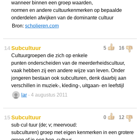
wanneer binnen een groep waarden,
normen en andere cultuurkenmerken op bepaalde
onderdelen afwijken van de dominante cultuur
Bron:
scholieren.com
14
Subcultuur
5
16
Cultuurgroepen die zich op enkele
punten onderscheiden van de meerderheidscultuur,
vaak hebben zij een andere wijze van leven. Onder
jongeren bestaan ook subculturen, denk daarbij aan
verschillen in muziek-, kleding-, uitgaan- en leefstijl
lar
- 4 augustus 2011
15
Subcultuur
0
12
sub·cul·tuur (de; v; meervoud:
subculturen) groep met eigen kenmerken in een grotere
groep of in een bep. cultuur