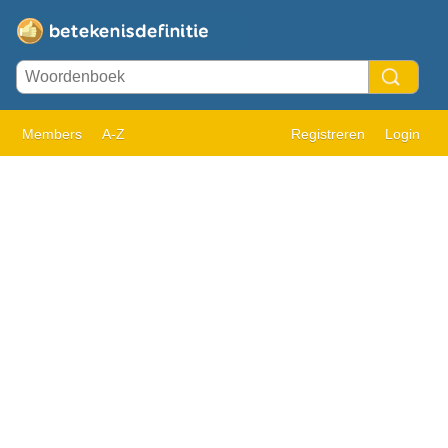
Members
A-Z
Registreren
Login