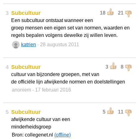
3
Subcultuur
18
21
Een subcultuur ontstaat wanneer een
groep mensen een eigen set van normen, waarden en
regels bepalen volgens dewelke zij willen leven.
katrien
- 28 augustus 2011
4
Subcultuur
3
8
cultuur van bijzondere groepen, met van
de officiële lijn afwijkende normen en doelstellingen
anoniem
- 17 februari 2016
5
Subcultuur
5
11
afwijkende cultuur van een
minderheidsgroep
Bron: collegenet.nl
(offline)