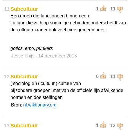
11
Subcultuur
1
11
Een groep die functioneert binnen een
cultuur, die zich op sommige gebieden onderscheidt van
de cultuur maar er ook veel mee gemeen heeft
gotics, emo, punkers
Jesse Thijs
- 14 december 2013
12
Subcultuur
0
11
( sociologie ) ( cultuur ) cultuur van
bijzondere groepen, met van de officiële lijn afwijkende
normen en doelstellingen
Bron:
nl.wiktionary.org
13
Subcultuur
1
12