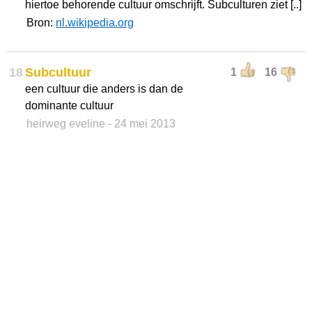
hiertoe behorende cultuur omschrijft. Subculturen ziet [..]
Bron:
nl.wikipedia.org
18
Subcultuur
1
16
een cultuur die anders is dan de
dominante cultuur
heirweg eveline
- 24 mei 2013