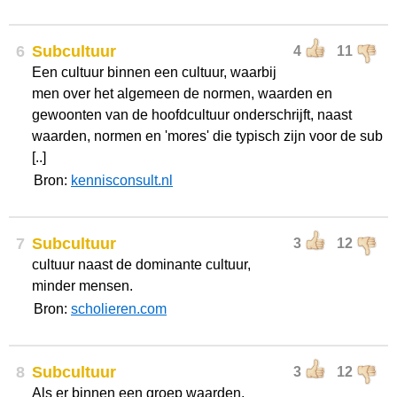
6
Subcultuur
4
11
Een cultuur binnen een cultuur, waarbij
men over het algemeen de normen, waarden en
gewoonten van de hoofdcultuur onderschrijft, naast
waarden, normen en 'mores' die typisch zijn voor de sub
[..]
Bron:
kennisconsult.nl
7
Subcultuur
3
12
cultuur naast de dominante cultuur,
minder mensen.
Bron:
scholieren.com
8
Subcultuur
3
12
Als er binnen een groep waarden,