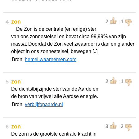
4
zon
2
1
De Zon is de centrale (en enige) ster
van ons zonnestelsel en bevat circa 99,99% van zijn
massa. Doordat de Zon veel zwaarder is dan enig ander
object in ons zonnestelsel, bewegen [..]
Bron:
hemel.waarnemen.com
5
zon
2
1
De dichtstbijzijnde ster van de Aarde en
de bron van vrijwel alle Aardse energie.
Bron:
verblijfopaarde.nl
6
zon
3
2
De zon is de grootste centrale kracht in