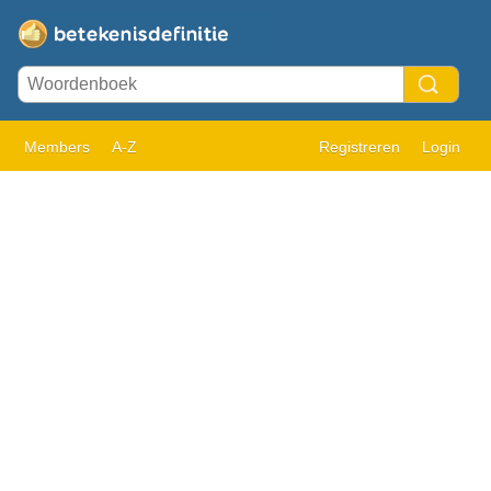
Members
A-Z
Registreren
Login