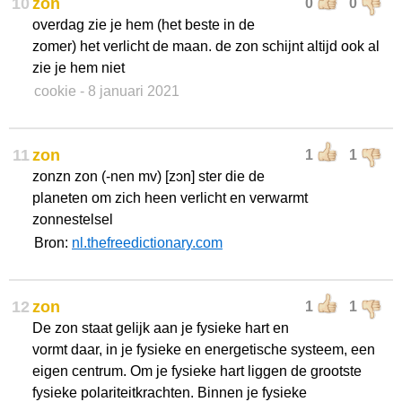
10
zon
0
0
overdag zie je hem (het beste in de
zomer) het verlicht de maan. de zon schijnt altijd ook al
zie je hem niet
cookie
- 8 januari 2021
11
zon
1
1
zonzn zon (-nen mv) [zɔn] ster die de
planeten om zich heen verlicht en verwarmt
zonnestelsel
Bron:
nl.thefreedictionary.com
12
zon
1
1
De zon staat gelijk aan je fysieke hart en
vormt daar, in je fysieke en energetische systeem, een
eigen centrum. Om je fysieke hart liggen de grootste
fysieke polariteitkrachten. Binnen je fysieke