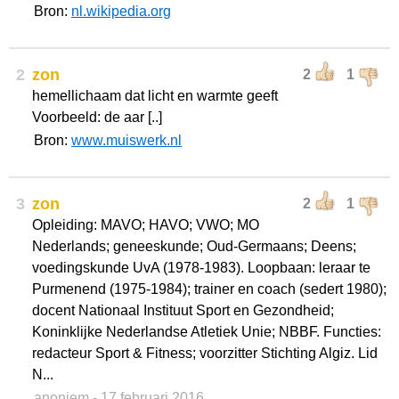
Bron:
nl.wikipedia.org
2
zon
2
1
hemellichaam dat licht en warmte geeft
Voorbeeld: de aar [..]
Bron:
www.muiswerk.nl
3
zon
2
1
Opleiding: MAVO; HAVO; VWO; MO
Nederlands; geneeskunde; Oud-Germaans; Deens;
voedingskunde UvA (1978-1983). Loopbaan: leraar te
Purmenend (1975-1984); trainer en coach (sedert 1980);
docent Nationaal Instituut Sport en Gezondheid;
Koninklijke Nederlandse Atletiek Unie; NBBF. Functies:
redacteur Sport & Fitness; voorzitter Stichting Algiz. Lid
N...
anoniem
- 17 februari 2016