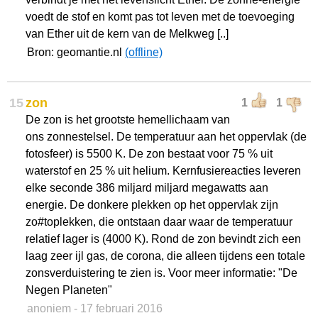
voedt de stof en komt pas tot leven met de toevoeging
van Ether uit de kern van de Melkweg [..]
Bron: geomantie.nl
(offline)
15
zon
1
1
De zon is het grootste hemellichaam van
ons zonnestelsel. De temperatuur aan het oppervlak (de
fotosfeer) is 5500 K. De zon bestaat voor 75 % uit
waterstof en 25 % uit helium. Kernfusiereacties leveren
elke seconde 386 miljard miljard megawatts aan
energie. De donkere plekken op het oppervlak zijn
zo#toplekken, die ontstaan daar waar de temperatuur
relatief lager is (4000 K). Rond de zon bevindt zich een
laag zeer ijl gas, de corona, die alleen tijdens een totale
zonsverduistering te zien is. Voor meer informatie: "De
Negen Planeten"
anoniem
- 17 februari 2016