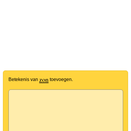
zon
Betekenis van
toevoegen.