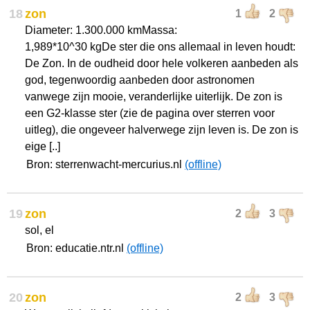
18
zon
1
2
Diameter: 1.300.000 kmMassa:
1,989*10^30 kgDe ster die ons allemaal in leven houdt:
De Zon. In de oudheid door hele volkeren aanbeden als
god, tegenwoordig aanbeden door astronomen
vanwege zijn mooie, veranderlijke uiterlijk. De zon is
een G2-klasse ster (zie de pagina over sterren voor
uitleg), die ongeveer halverwege zijn leven is. De zon is
eige [..]
Bron: sterrenwacht-mercurius.nl
(offline)
19
zon
2
3
sol, el
Bron: educatie.ntr.nl
(offline)
20
zon
2
3