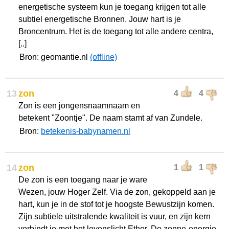
energetische systeem kun je toegang krijgen tot alle
subtiel energetische Bronnen. Jouw hart is je
Broncentrum. Het is de toegang tot alle andere centra,
[..]
Bron: geomantie.nl
(offline)
13
zon
4
4
Zon is een jongensnaamnaam en
betekent "Zoontje". De naam stamt af van Zundele.
Bron:
betekenis-babynamen.nl
14
zon
1
1
De zon is een toegang naar je ware
Wezen, jouw Hoger Zelf. Via de zon, gekoppeld aan je
hart, kun je in de stof tot je hoogste Bewustzijn komen.
Zijn subtiele uitstralende kwaliteit is vuur, en zijn kern
verbindt je met het levenslicht Ether. De zonne-energie