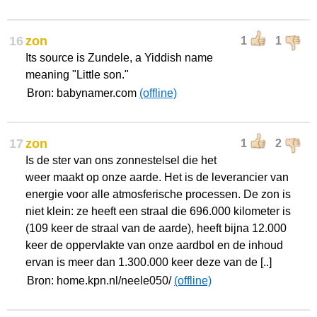
16
zon
1
1
Its source is Zundele, a Yiddish name
meaning "Little son."
Bron: babynamer.com
(offline)
17
zon
1
2
Is de ster van ons zonnestelsel die het
weer maakt op onze aarde. Het is de leverancier van
energie voor alle atmosferische processen. De zon is
niet klein: ze heeft een straal die 696.000 kilometer is
(109 keer de straal van de aarde), heeft bijna 12.000
keer de oppervlakte van onze aardbol en de inhoud
ervan is meer dan 1.300.000 keer deze van de [..]
Bron: home.kpn.nl/neele050/
(offline)