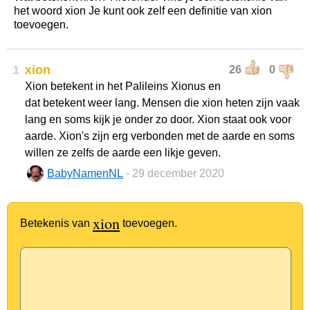
het woord xion Je kunt ook zelf een definitie van xion
toevoegen.
1
xion
26
0
Xion betekent in het Palileins Xionus en
dat betekent weer lang. Mensen die xion heten zijn vaak
lang en soms kijk je onder zo door. Xion staat ook voor
aarde. Xion's zijn erg verbonden met de aarde en soms
willen ze zelfs de aarde een likje geven.
BabyNamenNL
- 29 december 2020
xion
Betekenis van
toevoegen.