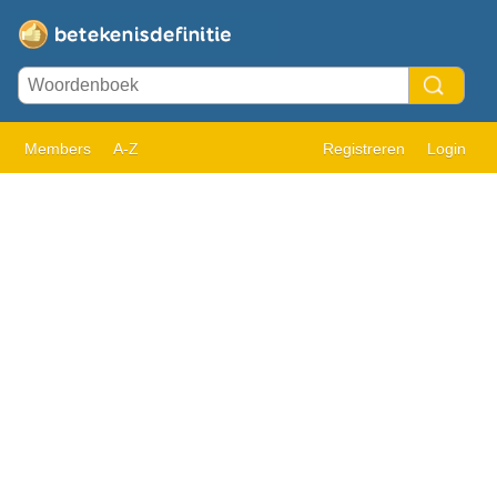
Members
A-Z
Registreren
Login