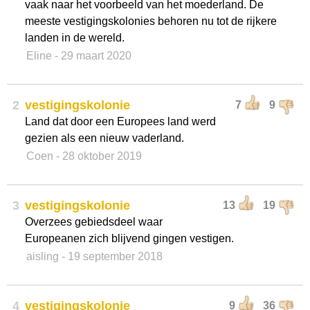
vaak naar het voorbeeld van het moederland. De
meeste vestigingskolonies behoren nu tot de rijkere
landen in de wereld.
Eline
- 29 maart 2020
2
vestigingskolonie
7
9
Land dat door een Europees land werd
gezien als een nieuw vaderland.
Coen
- 28 oktober 2019
3
vestigingskolonie
13
19
Overzees gebiedsdeel waar
Europeanen zich blijvend gingen vestigen.
aisling
- 19 september 2018
4
vestigingskolonie
9
36