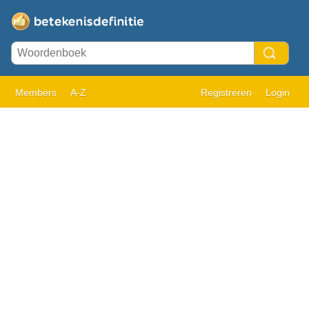
Members
A-Z
Registreren
Login