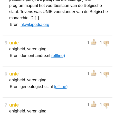
programmapunt het voortbestaan van de Belgische
staat. Tevens was UNIE voorstander van de Belgische
monarchie. D [..]
Bron:
nl.wikipedia.org
5
unie
1
1
enigheid, vereniging
Bron: dumont-andre.nl
(offline)
6
unie
1
1
enigheid, vereniging
Bron: genealogie.hcc.nl
(offline)
7
unie
1
1
enigheid, vereniging