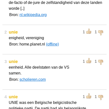
de-facto of de-jure de zelfstandigheid van deze landen
worde [..]
Bron:
nl.wikipedia.org
2
unie
1
1
enigheid, vereniging
Bron: home.planet.nl
(offline)
3
unie
1
1
eenheid. Alle deelstaten van de VS
samen.
Bron:
scholieren.com
4
unie
1
1
UNIE was een Belgische belgicistische
politieke partij. De partij had als belangrijkste