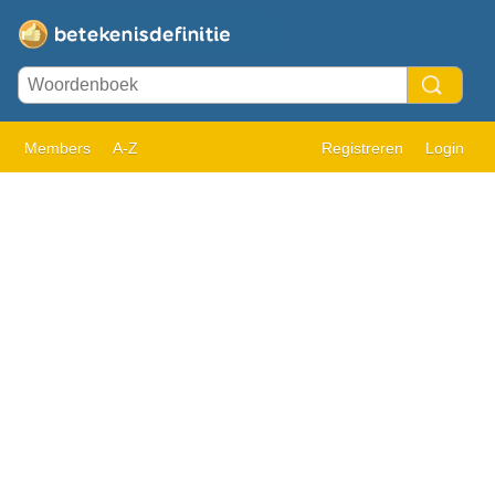
Members
A-Z
Registreren
Login