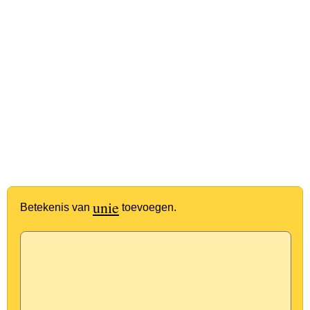
unie
Betekenis van
toevoegen.