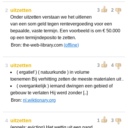
2
uitzetten
3
2
Onder uitzetten verstaan we het uitlenen
van een som geld tegen rentevergoeding voor een
bepaalde, vaste termijn. Een voorbeeld is om € 50.000
op een termijndeposito te zetten.
Bron: the-web-library.com
(offline)
3
uitzetten
3
4
( ergatief ) ( natuurkunde ) in volume
toenemen Bij verhitting zetten de meeste materialen uit .
( overgankelijk ) iemand dwingen een gebied of
gebouw te verlaten Hij werd zonder [..]
Bron:
nl.wiktionary.org
4
uitzetten
1
3
(engels: evicting) Het wettig uit een pand