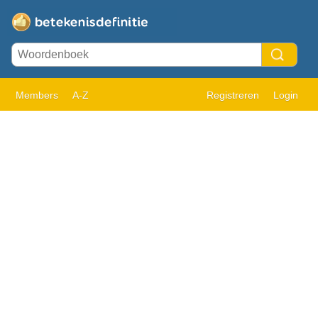
Members
A-Z
Registreren
Login