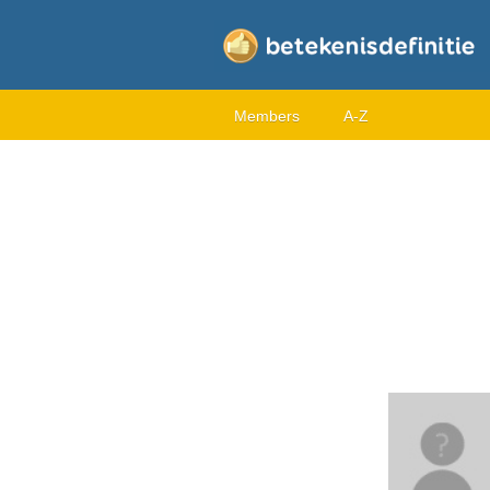
Members
A-Z