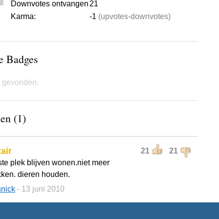
Downvotes ontvangen
21
Karma:
-1
(upvotes-downvotes)
de Badges
 gevonden.
en (1)
air
21
21
ste plek blijven wonen.niet meer
kken. dieren houden.
nick
- 13 juni 2010