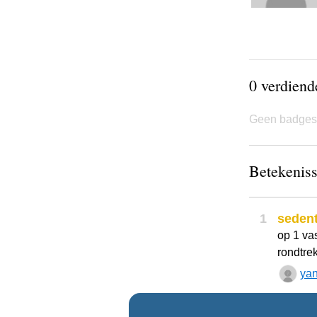
0 verdien
Geen badges
Betekeniss
1
sedent
op 1 va
rondtre
yan