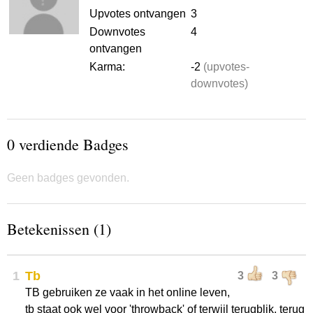
Upvotes ontvangen
3
Downvotes
4
ontvangen
Karma:
-2
(upvotes-
downvotes)
0 verdiende Badges
Geen badges gevonden.
Betekenissen (1)
1
Tb
3
3
TB gebruiken ze vaak in het online leven,
tb staat ook wel voor 'throwback' of terwijl terugblik, terug