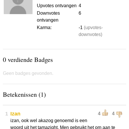
Upvotes ontvangen
4
Downvotes
6
ontvangen
Karma:
-1
(upvotes-
downvotes)
0 verdiende Badges
Geen badges gevonden.
Betekenissen (1)
1
Izan
4
4
izan, ook wel akazog genoemd is een
woord uit het tamazight. Men gebruikt het om aan te