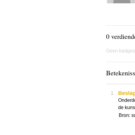
0 verdien
Geen badges
Betekeniss
1
Besla
Onderde
de kuns
Bron: s