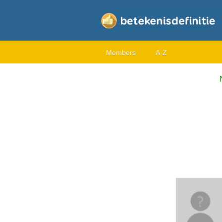
Members
A-Z