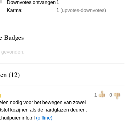
Downvotes ontvangen
1
Karma:
1
(upvotes-downvotes)
de Badges
 gevonden.
en (12)
g
1
0
len nodig voor het bewegen van zowel
tstof kozijnen als de hardglazen deuren.
chuifpuieninfo.nl
(offline)