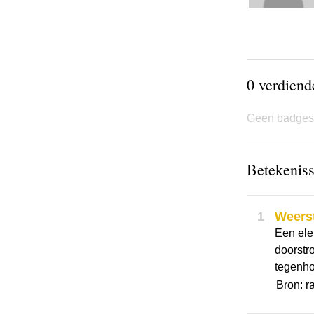
0 verdien
Geen badges
Betekeniss
1
Weers
Een ele
doorstro
tegenho
Bron: r