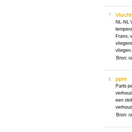
7
Vlucht
NL-NL V
tempera
Frans, v
vliegen
vliegen.
Bron: r
8
ppm
Parts pe
verhoudi
een stof
verhoud
Bron: r