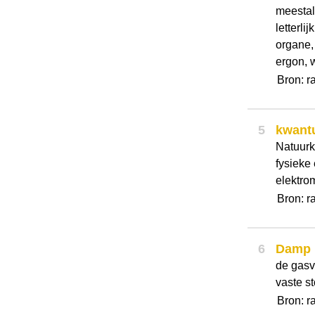
meestal
letterli
organe,
ergon, 
Bron: r
5
kwant
Natuurk
fysieke
elektrom
Bron: r
6
Damp
de gasv
vaste s
Bron: r