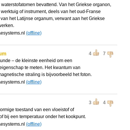
 waterstofatomen bevattend. Van het Griekse organon,
jk werktuig of instrument, deels van het oud-Franse
 van het Latijnse organum, verwant aan het Griekse
werken.
aesystems.nl
(offline)
um
4
7
unde – de kleinste eenheid om een
 eigenschap te meten. Het kwantum van
agnetische straling is bijvoorbeeld het foton.
aesystems.nl
(offline)
3
4
ormige toestand van een vloeistof of
tof bij een temperatuur onder het kookpunt.
aesystems.nl
(offline)