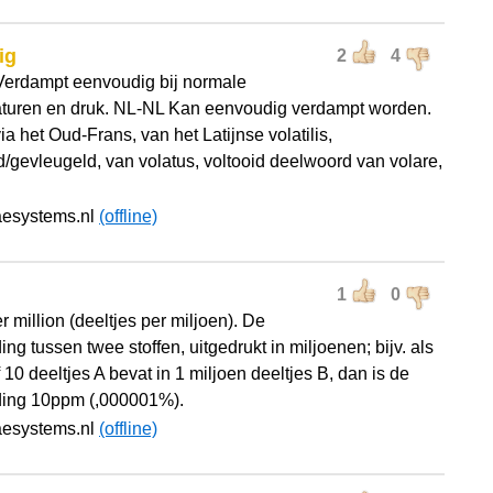
ig
2
4
erdampt eenvoudig bij normale
turen en druk. NL-NL Kan eenvoudig verdampt worden.
ia het Oud-Frans, van het Latijnse volatilis,
d/gevleugeld, van volatus, voltooid deelwoord van volare,
aesystems.nl
(offline)
1
0
r million (deeltjes per miljoen). De
ng tussen twee stoffen, uitgedrukt in miljoenen; bijv. als
 10 deeltjes A bevat in 1 miljoen deeltjes B, dan is de
ing 10ppm (,000001%).
aesystems.nl
(offline)