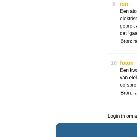
9
ion
Een ato
elektri
gebrek 
dat “ga
Bron: r
10
foton
Een kwa
van ele
oorspron
Bron: r
Login in om a