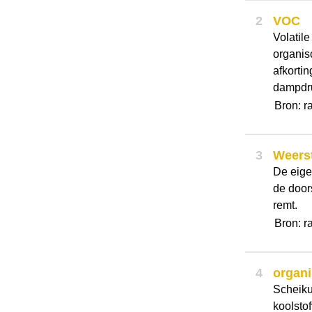
2
VOC
Volatil
organis
afkorti
dampdr
Bron: r
3
Weers
De eige
de doors
remt.
Bron: r
4
organ
Scheiku
koolsto