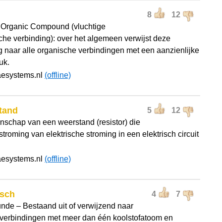
8
12
e Organic Compound (vluchtige
che verbinding): over het algemeen verwijst deze
ng naar alle organische verbindingen met een aanzienlijke
uk.
aesystems.nl
(offline)
tand
5
12
nschap van een weerstand (resistor) die
troming van elektrische stroming in een elektrisch circuit
aesystems.nl
(offline)
isch
4
7
nde – Bestaand uit of verwijzend naar
fverbindingen met meer dan één koolstofatoom en