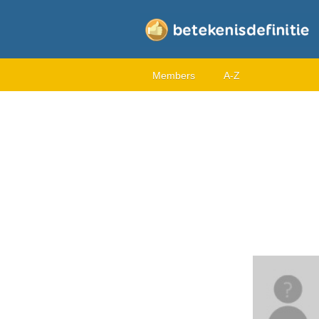
Members
A-Z