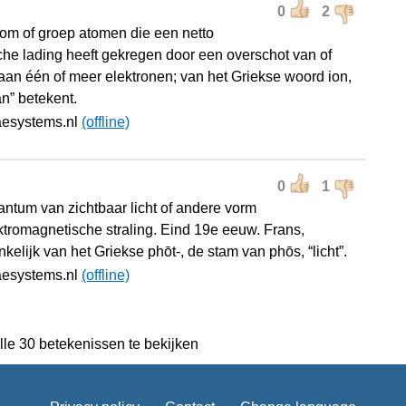
0
2
om of groep atomen die een netto
sche lading heeft gekregen door een overschot van of
aan één of meer elektronen; van het Griekse woord ion,
an” betekent.
aesystems.nl
(offline)
0
1
ntum van zichtbaar licht of andere vorm
ktromagnetische straling. Eind 19e eeuw. Frans,
kelijk van het Griekse phōt-, de stam van phōs, “licht”.
aesystems.nl
(offline)
lle 30 betekenissen te bekijken