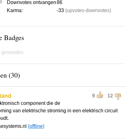
Downvotes ontvangen
86
Karma:
-33
(upvotes-downvotes)
de Badges
 gevonden.
en (30)
tand
9
12
ktronisch component die de
ming van elektrische stroming in een elektrisch circuit
udt.
aesystems.nl
(offline)