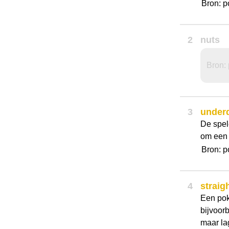
Bron: p
2
nuts
Bron:
3
under
De spel
om een 
Bron: p
4
straig
Een pok
bijvoorb
maar lag