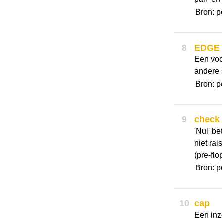
Bron: p
8
EDGE
Een voo
andere 
Bron: p
9
check
'Nul' be
niet rai
(pre-fl
Bron: p
10
cap
Een inz