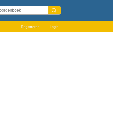
Registreren
Login