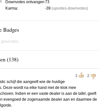
Downvotes ontvangen
73
Karma:
-39
(upvotes-downvotes)
de Badges
 gevonden.
en (138)
3
2
tic schijf die aangeeft wie de huidige
is. Deze wordt na elke hand met de klok mee
hoven. Indien er een vaste dealer is aan de tafel, geeft
on evengoed de zogenaamde dealer aan en daarmee de
lgorde.