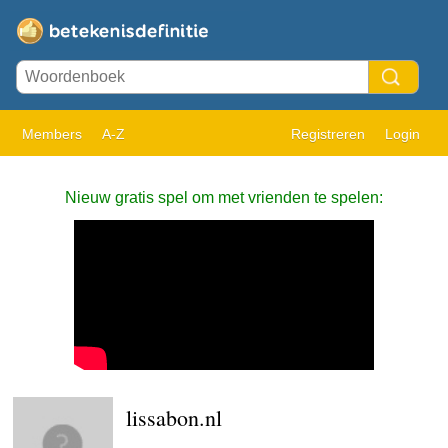
Members
A-Z
Registreren
Login
Nieuw gratis spel om met vrienden te spelen:
lissabon.nl