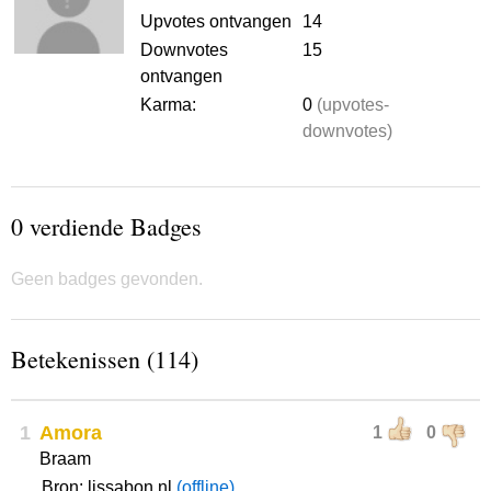
Upvotes ontvangen
14
Downvotes
15
ontvangen
Karma:
0
(upvotes-
downvotes)
0 verdiende Badges
Geen badges gevonden.
Betekenissen (114)
1
Amora
1
0
Braam
Bron: lissabon.nl
(offline)