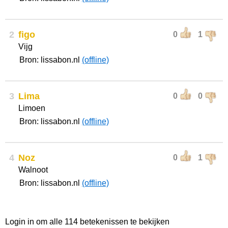
2
figo
0
1
Vijg
Bron: lissabon.nl
(offline)
3
Lima
0
0
Limoen
Bron: lissabon.nl
(offline)
4
Noz
0
1
Walnoot
Bron: lissabon.nl
(offline)
Login in om alle 114 betekenissen te bekijken