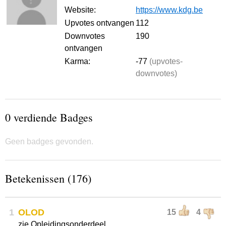
Website:
https://www.kdg.be
Upvotes ontvangen
112
Downvotes
190
ontvangen
Karma:
-77
(upvotes-
downvotes)
0 verdiende Badges
Geen badges gevonden.
Betekenissen (176)
1
OLOD
15
4
zie Opleidingsonderdeel