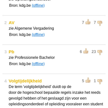
Bron: kdg.be
(offline)
2
AV
7
7
zie Algemene Vergadering
Bron: kdg.be
(offline)
3
Pb
6
23
zie Professionele Bachelor
Bron: kdg.be
(offline)
4
Volgtijdelijkheid
5
1
De term 'volgtijdelijkheid' duidt op de
door de hogeschool bepaalde regels inzake het reeds
gevolgd hebben of het geslaagd zijn voor een
opleidingsonderdeel of opleiding vooraleer een student