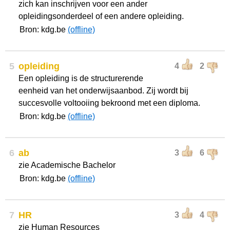
zich kan inschrijven voor een ander
opleidingsonderdeel of een andere opleiding.
Bron: kdg.be
(offline)
5
opleiding
4
2
Een opleiding is de structurerende
eenheid van het onderwijsaanbod. Zij wordt bij
succesvolle voltooiing bekroond met een diploma.
Bron: kdg.be
(offline)
6
ab
3
6
zie Academische Bachelor
Bron: kdg.be
(offline)
7
HR
3
4
zie Human Resources