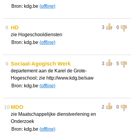
Bron: kdg.be
(offline)
8
HD
3
0
zie Hogeschooldiensten
Bron: kdg.be
(offline)
9
Sociaal-Agogisch Werk
3
5
departement aan de Karel de Grote-
Hogeschool; zie http://www.kdg.be/saw
Bron: kdg.be
(offline)
10
MDO
2
0
zie Maatschappelijke dienstverlening en
Onderzoek
Bron: kdg.be
(offline)