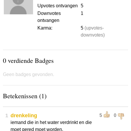
Upvotes ontvangen
5
Downvotes
1
ontvangen
Karma:
5
(upvotes-
downvotes)
0 verdiende Badges
Geen badges gevonden.
Betekenissen (1)
1
drenkeling
5
0
iemand die in het water verdrinkt en die
moet gered moet worden.