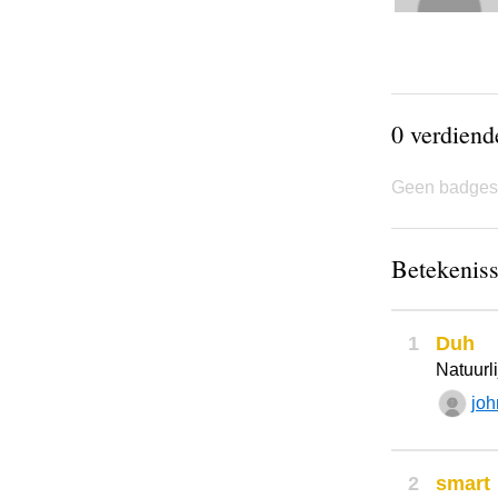
0 verdien
Geen badges
Betekeniss
1
Duh
Natuurli
joh
2
smart