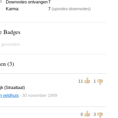
Downvotes ontvangen
7
Karma:
7
(upvotes-downvotes)
de Badges
 gevonden.
en (3)
11
1
jk (Straattaal)
n veldhuis
- 30 november 1999
0
3