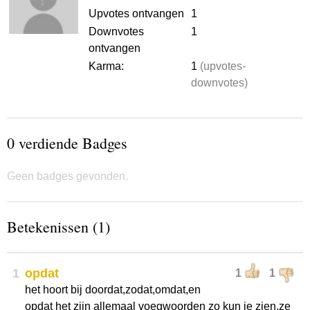
Upvotes ontvangen
1
Downvotes
1
ontvangen
Karma:
1
(upvotes-
downvotes)
0 verdiende Badges
Geen badges gevonden.
Betekenissen (1)
1
opdat
1
1
het hoort bij doordat,zodat,omdat,en
opdat het zijn allemaal voegwoorden zo kun je zien.ze