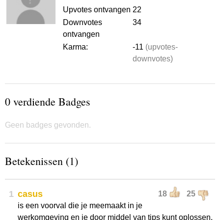
Upvotes ontvangen
22
Downvotes
34
ontvangen
Karma:
-11
(upvotes-
downvotes)
0 verdiende Badges
Geen badges gevonden.
Betekenissen (1)
1
casus
18
25
is een voorval die je meemaakt in je
werkomgeving en je door middel van tips kunt oplossen.