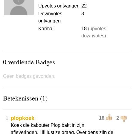
Upvotes ontvangen
22
Downvotes
3
ontvangen
Karma:
18
(upvotes-
downvotes)
0 verdiende Badges
Geen badges gevonden.
Betekenissen (1)
1
plopkoek
18
2
Koek die kabouter Plop bakt in zijn
afleveringen. Hij lust ze graag. Overigens zijn de