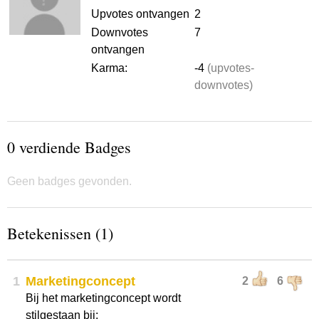
Upvotes ontvangen
2
Downvotes
7
ontvangen
Karma:
-4
(upvotes-
downvotes)
0 verdiende Badges
Geen badges gevonden.
Betekenissen (1)
1
Marketingconcept
2
6
Bij het marketingconcept wordt
stilgestaan bij: