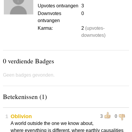
Upvotes ontvangen
3
Downvotes
0
ontvangen
Karma:
2
(upvotes-
downvotes)
0 verdiende Badges
Geen badges gevonden.
Betekenissen (1)
1
Oblivion
3
0
A world outside the one we know about,
where everything is different, where earthly causalities