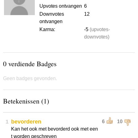
Upvotes ontvangen
6
Downvotes
12
ontvangen
Karma:
-5
(upvotes-
downvotes)
0 verdiende Badges
Geen badges gevonden.
Betekenissen (1)
1
bevorderen
6
10
Kan het ook met bevorderd ook met een
t worden geschreven