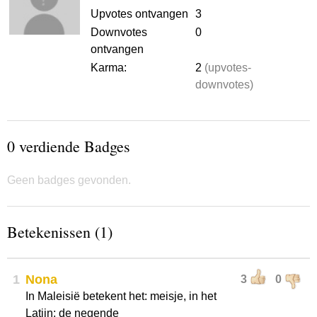
Upvotes ontvangen
3
Downvotes
0
ontvangen
Karma:
2
(upvotes-
downvotes)
0 verdiende Badges
Geen badges gevonden.
Betekenissen (1)
1
Nona
3
0
In Maleisië betekent het: meisje, in het
Latijn: de negende