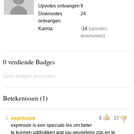
Upvotes ontvangen
9
Downvotes
24
ontvangen
Karma:
-14
(upvotes-
downvotes)
0 verdiende Badges
Geen badges gevonden.
Betekenissen (1)
1
expressie
8
17
expressie is een speciale les om beter
te kunnen uitdrukken wat jou gevoelens zijn en te